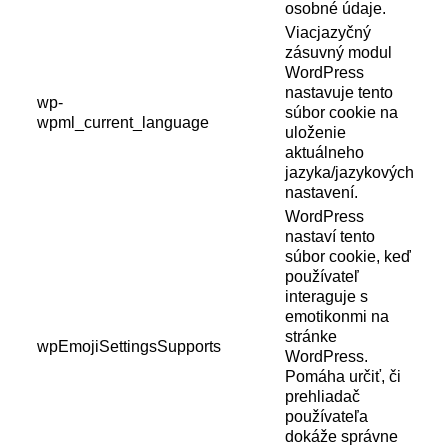
osobné údaje.
Viacjazyčný
zásuvný modul
WordPress
nastavuje tento
wp-
súbor cookie na
wpml_current_language
uloženie
aktuálneho
jazyka/jazykových
nastavení.
WordPress
nastaví tento
súbor cookie, keď
používateľ
interaguje s
emotikonmi na
stránke
wpEmojiSettingsSupports
WordPress.
Pomáha určiť, či
prehliadač
používateľa
dokáže správne