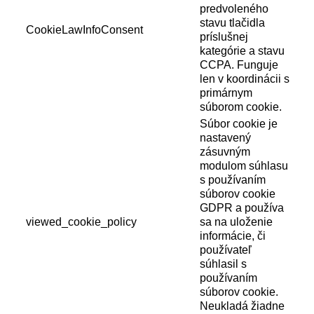
predvoleného
stavu tlačidla
CookieLawInfoConsent
príslušnej
kategórie a stavu
CCPA. Funguje
len v koordinácii s
primárnym
súborom cookie.
Súbor cookie je
nastavený
zásuvným
modulom súhlasu
s používaním
súborov cookie
GDPR a používa
viewed_cookie_policy
sa na uloženie
informácie, či
používateľ
súhlasil s
používaním
súborov cookie.
Neukladá žiadne