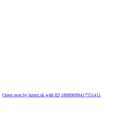
Open post by lunter.sk with ID 18089699417551411