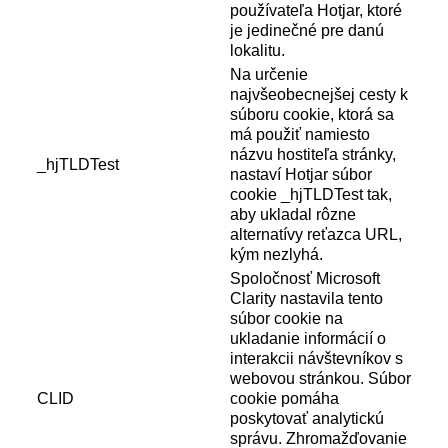
používateľa Hotjar, ktoré
je jedinečné pre danú
lokalitu.
Na určenie
najvšeobecnejšej cesty k
súboru cookie, ktorá sa
má použiť namiesto
názvu hostiteľa stránky,
_hjTLDTest
nastaví Hotjar súbor
cookie _hjTLDTest tak,
aby ukladal rôzne
alternatívy reťazca URL,
kým nezlyhá.
Spoločnosť Microsoft
Clarity nastavila tento
súbor cookie na
ukladanie informácií o
interakcii návštevníkov s
webovou stránkou. Súbor
CLID
cookie pomáha
poskytovať analytickú
správu. Zhromažďovanie