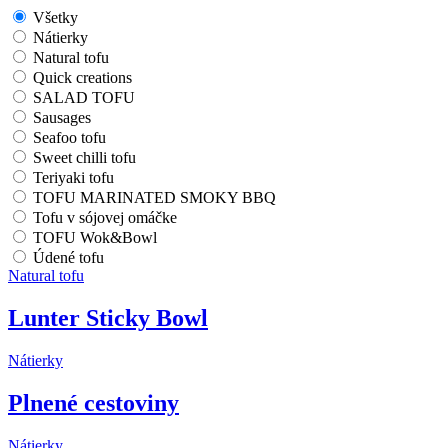
Všetky
Nátierky
Natural tofu
Quick creations
SALAD TOFU
Sausages
Seafoo tofu
Sweet chilli tofu
Teriyaki tofu
TOFU MARINATED SMOKY BBQ
Tofu v sójovej omáčke
TOFU Wok&Bowl
Údené tofu
Natural tofu
Lunter Sticky Bowl
Nátierky
Plnené cestoviny
Nátierky