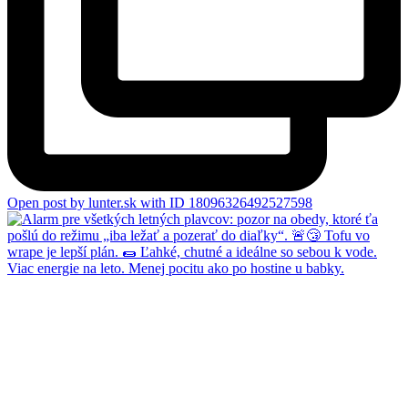
Open post by lunter.sk with ID 18096326492527598