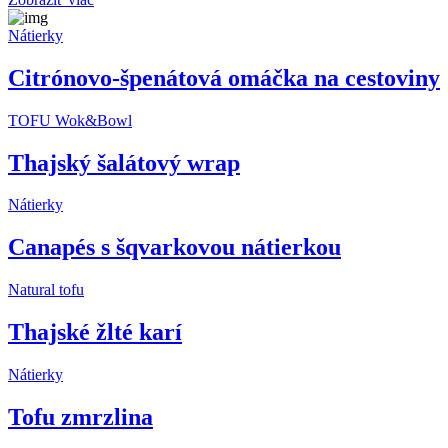
Nátierky
Citrónovo-špenátová omáčka na cestoviny
TOFU Wok&Bowl
Thajský šalátový wrap
Nátierky
Canapés s šqvarkovou nátierkou
Natural tofu
Thajské žlté karí
Nátierky
Tofu zmrzlina