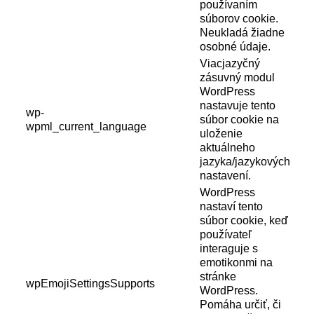
používaním
súborov cookie.
Neukladá žiadne
osobné údaje.
Viacjazyčný
zásuvný modul
WordPress
nastavuje tento
wp-
súbor cookie na
wpml_current_language
uloženie
aktuálneho
jazyka/jazykových
nastavení.
WordPress
nastaví tento
súbor cookie, keď
používateľ
interaguje s
emotikonmi na
stránke
wpEmojiSettingsSupports
WordPress.
Pomáha určiť, či