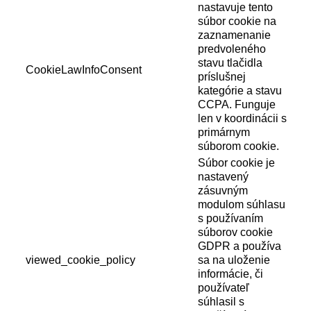
nastavuje tento
súbor cookie na
zaznamenanie
predvoleného
stavu tlačidla
CookieLawInfoConsent
príslušnej
kategórie a stavu
CCPA. Funguje
len v koordinácii s
primárnym
súborom cookie.
Súbor cookie je
nastavený
zásuvným
modulom súhlasu
s používaním
súborov cookie
GDPR a používa
viewed_cookie_policy
sa na uloženie
informácie, či
používateľ
súhlasil s