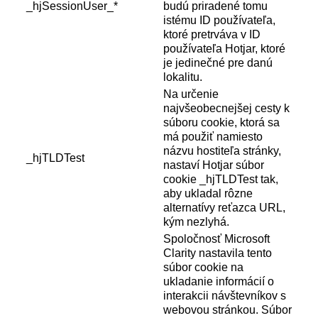
_hjSessionUser_*
budú priradené tomu
istému ID používateľa,
ktoré pretrváva v ID
používateľa Hotjar, ktoré
je jedinečné pre danú
lokalitu.
Na určenie
najvšeobecnejšej cesty k
súboru cookie, ktorá sa
má použiť namiesto
názvu hostiteľa stránky,
_hjTLDTest
nastaví Hotjar súbor
cookie _hjTLDTest tak,
aby ukladal rôzne
alternatívy reťazca URL,
kým nezlyhá.
Spoločnosť Microsoft
Clarity nastavila tento
súbor cookie na
ukladanie informácií o
interakcii návštevníkov s
webovou stránkou. Súbor