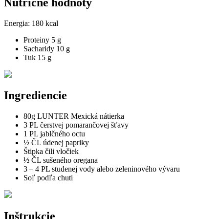
Nutričné hodnoty
Energia:
180 kcal
Proteiny
5 g
Sacharidy
10 g
Tuk
15 g
Ingrediencie
80g LUNTER Mexická nátierka
3 PL čerstvej pomarančovej šťavy
1 PL jablčného octu
½ ČL údenej papriky
Štipka čili vločiek
½ ČL sušeného oregana
3 – 4 PL studenej vody alebo zeleninového vývaru
Soľ podľa chuti
Inštrukcie