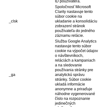
ID používateľa.
Spoločnosť Microsoft
Clarity nastavuje tento
súbor cookie na
_clsk
ukladanie a konsolidáciu
zobrazení stránok
používateľa do jedného
záznamu relácie.
Služba Google Analytics
nastavuje tento súbor
cookie na výpočet údajov
o návštevníkoch,
reláciách a kampaniach
a na sledovanie
používania stránky pre
_ga
analytickú správu
stránky. Súbor cookie
ukladá informácie
anonymne a priraďuje
náhodne vygenerované
číslo na rozpoznanie
jedinečných