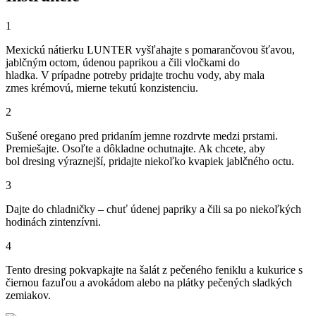
1
Mexickú nátierku LUNTER vyšľahajte s pomarančovou šťavou,
jablčným octom, údenou paprikou a čili vločkami do
hladka. V prípadne potreby pridajte trochu vody, aby mala
zmes krémovú, mierne tekutú konzistenciu.
2
Sušené oregano pred pridaním jemne rozdrvte medzi prstami.
Premiešajte. Osoľte a dôkladne ochutnajte. Ak chcete, aby
bol dresing výraznejší, pridajte niekoľko kvapiek jablčného octu.
3
Dajte do chladničky – chuť údenej papriky a čili sa po niekoľkých
hodinách zintenzívni.
4
Tento dresing pokvapkajte na šalát z pečeného feniklu a kukurice s
čiernou fazuľou a avokádom alebo na plátky pečených sladkých
zemiakov.