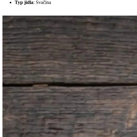
Typ jídla
:
Svačina