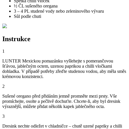
Špetka chilli vloček
½ ČL sušeného oregana
3 – 4 PL studené vody nebo zeleninového vývaru
Sůl podle chuti
Instrukce
1
LUNTER Mexickou pomazánku vyšlehejte s pomerančovou
šťávou, jablečným octem, uzenou paprikou a chilli vločkami
dohladka. V případě potřeby zřeďte studenou vodou, aby měla směs
krémovou konzistenci.
2
Sušené oregano před přidáním jemně promněte mezi prsty. Vše
promíchejte, osolte a pečlivě dochuťte. Chcete-li, aby byl dresink
výraznější, můžete přidat několik kapek jablečného octa.
3
Dresink nechte odležet v chladničce – chutě uzené papriky a chilli