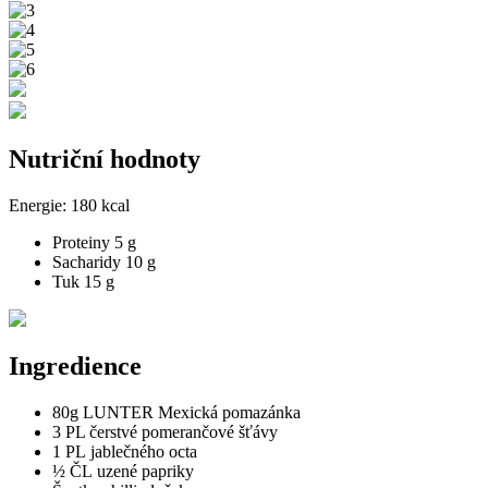
Nutriční hodnoty
Energie:
180 kcal
Proteiny
5 g
Sacharidy
10 g
Tuk
15 g
Ingredience
80g LUNTER Mexická pomazánka
3 PL čerstvé pomerančové šťávy
1 PL jablečného octa
½ ČL uzené papriky