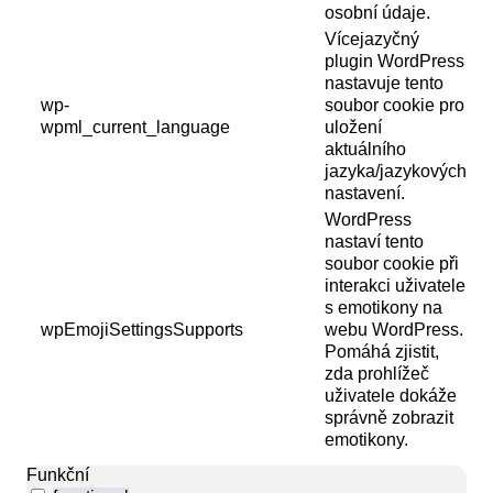
osobní údaje.
Vícejazyčný
plugin WordPress
nastavuje tento
wp-
soubor cookie pro
wpml_current_language
uložení
aktuálního
jazyka/jazykových
nastavení.
WordPress
nastaví tento
soubor cookie při
interakci uživatele
s emotikony na
wpEmojiSettingsSupports
webu WordPress.
Pomáhá zjistit,
zda prohlížeč
uživatele dokáže
správně zobrazit
emotikony.
Funkční