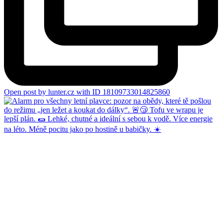
Open post by lunter.cz with ID 18109733014825860