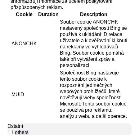
shromažďují informace za účelem poskytování
přizpůsobených reklam.
Cookie
Duration
Description
Soubor cookie ANONCHK
nastavený společností Bing se
používá k ukládání ID relace
uživatele a k ověřování kliknutí
ANONCHK
na reklamy ve vyhledávači
Bing. Soubor cookie pomáhá
také při vytváření zpráv a
personalizaci.
Společnost Bing nastavuje
tento soubor cookie k
rozpoznání jedinečných
webových prohlížečů, které
MUID
navštěvují weby společnosti
Microsoft. Tento soubor cookie
se používá pro reklamu,
analýzu webu a další operace.
Ostatní
others