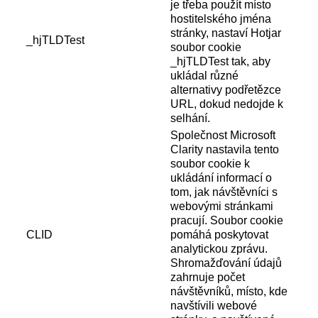
je třeba použít místo
hostitelského jména
stránky, nastaví Hotjar
_hjTLDTest
soubor cookie
_hjTLDTest tak, aby
ukládal různé
alternativy podřetězce
URL, dokud nedojde k
selhání.
Společnost Microsoft
Clarity nastavila tento
soubor cookie k
ukládání informací o
tom, jak návštěvníci s
webovými stránkami
pracují. Soubor cookie
CLID
pomáhá poskytovat
analytickou zprávu.
Shromažďování údajů
zahrnuje počet
návštěvníků, místo, kde
navštívili webové