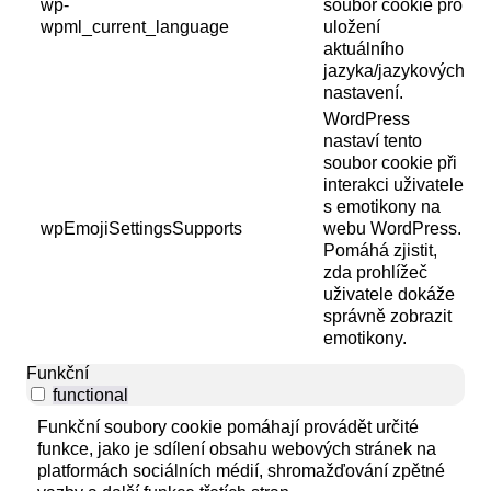
wp-
soubor cookie pro
wpml_current_language
uložení
aktuálního
jazyka/jazykových
nastavení.
WordPress
nastaví tento
soubor cookie při
interakci uživatele
s emotikony na
wpEmojiSettingsSupports
webu WordPress.
Pomáhá zjistit,
zda prohlížeč
uživatele dokáže
správně zobrazit
emotikony.
Funkční
functional
Funkční soubory cookie pomáhají provádět určité
funkce, jako je sdílení obsahu webových stránek na
platformách sociálních médií, shromažďování zpětné