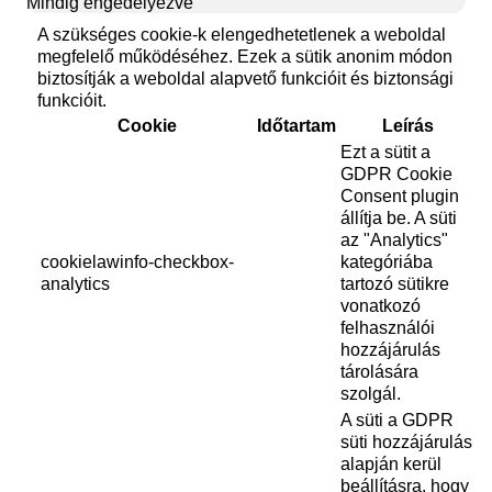
Mindig engedélyezve
A szükséges cookie-k elengedhetetlenek a weboldal
megfelelő működéséhez. Ezek a sütik anonim módon
biztosítják a weboldal alapvető funkcióit és biztonsági
funkcióit.
Cookie
Időtartam
Leírás
Ezt a sütit a
GDPR Cookie
Consent plugin
állítja be. A süti
az "Analytics"
cookielawinfo-checkbox-
kategóriába
analytics
tartozó sütikre
vonatkozó
felhasználói
hozzájárulás
tárolására
szolgál.
A süti a GDPR
süti hozzájárulás
alapján kerül
beállításra, hogy