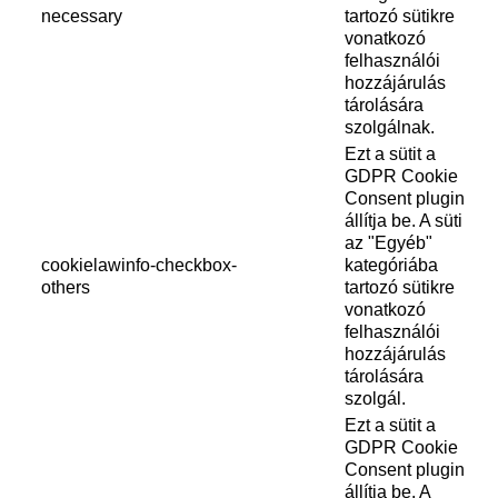
necessary
tartozó sütikre
vonatkozó
felhasználói
hozzájárulás
tárolására
szolgálnak.
Ezt a sütit a
GDPR Cookie
Consent plugin
állítja be. A süti
az "Egyéb"
cookielawinfo-checkbox-
kategóriába
others
tartozó sütikre
vonatkozó
felhasználói
hozzájárulás
tárolására
szolgál.
Ezt a sütit a
GDPR Cookie
Consent plugin
állítja be. A