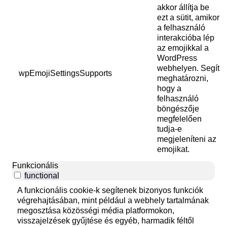
akkor állítja be
ezt a sütit, amikor
a felhasználó
interakcióba lép
az emojikkal a
WordPress
webhelyen. Segít
wpEmojiSettingsSupports
meghatározni,
hogy a
felhasználó
böngészője
megfelelően
tudja-e
megjeleníteni az
emojikat.
Funkcionális
functional
A funkcionális cookie-k segítenek bizonyos funkciók
végrehajtásában, mint például a webhely tartalmának
megosztása közösségi média platformokon,
visszajelzések gyűjtése és egyéb, harmadik féltől