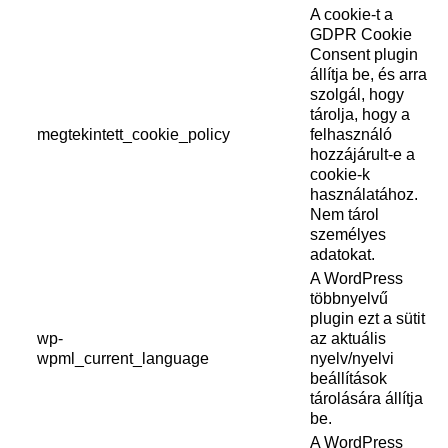
A cookie-t a
GDPR Cookie
Consent plugin
állítja be, és arra
szolgál, hogy
tárolja, hogy a
megtekintett_cookie_policy
felhasználó
hozzájárult-e a
cookie-k
használatához.
Nem tárol
személyes
adatokat.
A WordPress
többnyelvű
plugin ezt a sütit
wp-
az aktuális
wpml_current_language
nyelv/nyelvi
beállítások
tárolására állítja
be.
A WordPress