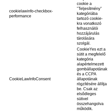
cookie a
"Teljesítmény"
cookielawinfo-checkbox-
kategóriába
performance
tartozó cookie-
kra vonatkozó
felhasználói
hozzájárulás
tárolására
szolgál.
CookieYes ezt a
sütit a megfelelő
kategória
alapértelmezett
gombállapotának
és a CCPA
CookieLawInfoConsent
állapotának
rögzítésére állítja
be. Csak az
elsődleges
sütivel
összehangolva
működik.