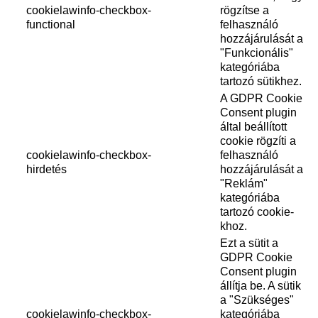
cookielawinfo-checkbox-
rögzítse a
functional
felhasználó
hozzájárulását a
"Funkcionális"
kategóriába
tartozó sütikhez.
A GDPR Cookie
Consent plugin
által beállított
cookie rögzíti a
cookielawinfo-checkbox-
felhasználó
hirdetés
hozzájárulását a
"Reklám"
kategóriába
tartozó cookie-
khoz.
Ezt a sütit a
GDPR Cookie
Consent plugin
állítja be. A sütik
a "Szükséges"
cookielawinfo-checkbox-
kategóriába