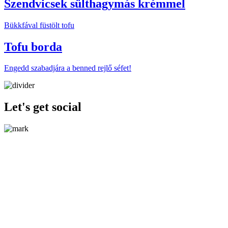
Szendvicsek sülthagymás krémmel
Bükkfával füstölt tofu
Tofu borda
Engedd szabadjára a benned rejlő séfet!
Let's get social