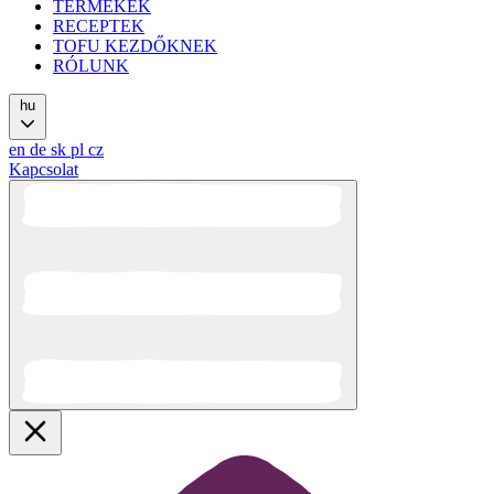
TERMÉKEK
RECEPTEK
TOFU KEZDŐKNEK
RÓLUNK
hu
en
de
sk
pl
cz
Kapcsolat