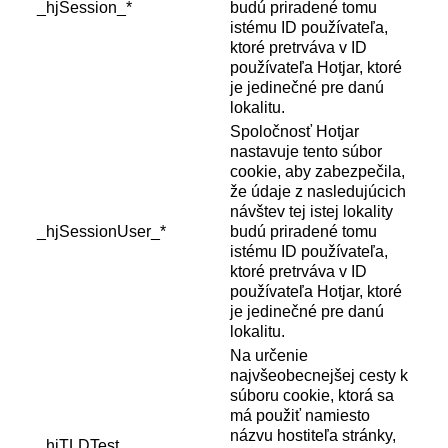
_hjSession_*
budú priradené tomu
istému ID používateľa,
ktoré pretrváva v ID
používateľa Hotjar, ktoré
je jedinečné pre danú
lokalitu.
Spoločnosť Hotjar
nastavuje tento súbor
cookie, aby zabezpečila,
že údaje z nasledujúcich
návštev tej istej lokality
_hjSessionUser_*
budú priradené tomu
istému ID používateľa,
ktoré pretrváva v ID
používateľa Hotjar, ktoré
je jedinečné pre danú
lokalitu.
Na určenie
najvšeobecnejšej cesty k
súboru cookie, ktorá sa
má použiť namiesto
názvu hostiteľa stránky,
_hjTLDTest