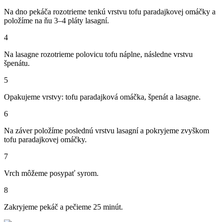
Na dno pekáča rozotrieme tenkú vrstvu tofu paradajkovej omáčky a
položíme na ňu 3–4 pláty lasagní.
4
Na lasagne rozotrieme polovicu tofu náplne, následne vrstvu
špenátu.
5
Opakujeme vrstvy: tofu paradajková omáčka, špenát a lasagne.
6
Na záver položíme poslednú vrstvu lasagní a pokryjeme zvyškom
tofu paradajkovej omáčky.
7
Vrch môžeme posypať syrom.
8
Zakryjeme pekáč a pečieme 25 minút.