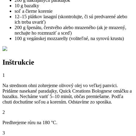
200 g nakrájaných paradajok
10 g bazalky
soľ a čierne korenie
12–15 plátkov lasagní (skontrolujte, či sú predvarené alebo
ich treba uvariť)
200 g špenátu, čerstvého alebo mrazeného (ak je mrazený,
nechajte ho rozmraziť a sceď)
100 g vegánskej mozzarelly (voliteľné, na syrovú krustu)
Inštrukcie
1
Na strednom ohni zohrejeme olivový olej vo veľkej panvici.
Pridáme nasekané paradajky, Quick Creations Bolognese omáčku a
bazalku. Necháme variť 5–10 minút, občas premiešame. Podľa
chuti dochutíme soľou a korením. Odstavíme zo sporáka.
2
Predhrejeme rúru na 180 °C.
3