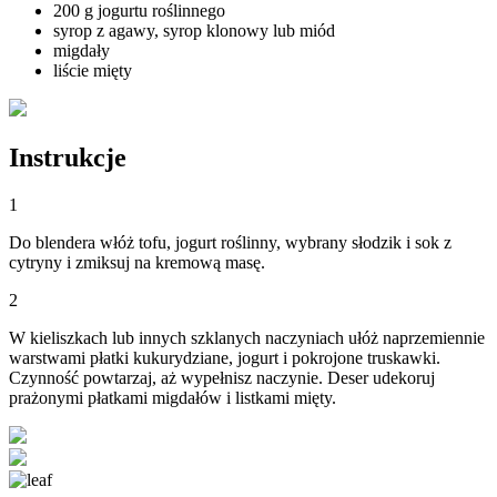
200 g jogurtu roślinnego
syrop z agawy, syrop klonowy lub miód
migdały
liście mięty
Instrukcje
1
Do blendera włóż tofu, jogurt roślinny, wybrany słodzik i sok z
cytryny i zmiksuj na kremową masę.
2
W kieliszkach lub innych szklanych naczyniach ułóż naprzemiennie
warstwami płatki kukurydziane, jogurt i pokrojone truskawki.
Czynność powtarzaj, aż wypełnisz naczynie. Deser udekoruj
prażonymi płatkami migdałów i listkami mięty.