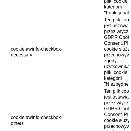
pliki cookie 
kategorii
"Funkcjonaln
Ten plik cook
jest ustawia
przez wtycz
GDPR Cook
Consent. Plik
cookielawinfo-checkbox-
cookie służą
necessary
przechowyw
zgody
użytkownika
pliki cookie 
kategorii
"Niezbędne"
Ten plik cook
jest ustawia
przez wtycz
GDPR Cook
Consent. Pli
cookielawinfo-checkbox-
cookie służy
others
przechowyw