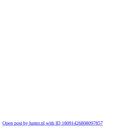
Open post by lunter.pl with ID 18091426808097857