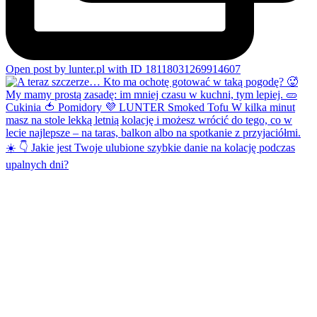
Open post by lunter.pl with ID 18118031269914607