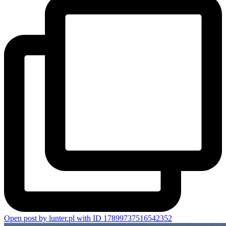
Open post by lunter.pl with ID 17899737516542352