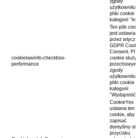
zgody
użytkownika
pliki cookie 
kategorii "In
Ten plik cook
jest ustawia
przez wtycz
GDPR Cook
Consent. Pli
cookielawinfo-checkbox-
cookie służy
performance
przechowyw
zgody
użytkownika
pliki cookie 
kategorii
"Wydajność"
CookieYes
ustawia ten p
cookie, aby
zapisać
domyślny st
przycisku