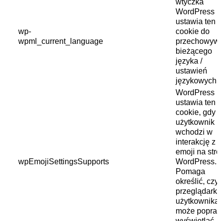
wtyczka
WordPress
ustawia ten p
wp-
cookie do
wpml_current_language
przechowyw
bieżącego
języka /
ustawień
językowych.
WordPress
ustawia ten p
cookie, gdy
użytkownik
wchodzi w
interakcję z
emoji na stro
wpEmojiSettingsSupports
WordPress.
Pomaga
określić, czy
przeglądark
użytkownika
może popra
wyświetlać