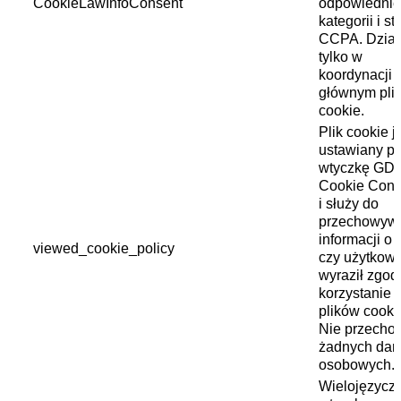
CookieLawInfoConsent
odpowiednie
kategorii i st
CCPA. Dział
tylko w
koordynacji 
głównym pli
cookie.
Plik cookie j
ustawiany pr
wtyczkę GD
Cookie Cons
i służy do
przechowyw
informacji o 
viewed_cookie_policy
czy użytkown
wyraził zgod
korzystanie 
plików cooki
Nie przecho
żadnych dan
osobowych.
Wielojęzycz