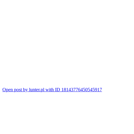
Open post by lunter.pl with ID 18143776450545917