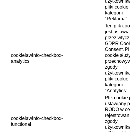
użytkownika
pliki cookie 
kategorii
"Reklama".
Ten plik cook
jest ustawia
przez wtycz
GDPR Cook
Consent. Pli
cookielawinfo-checkbox-
cookie służy
analytics
przechowyw
zgody
użytkownika
pliki cookie 
kategorii
"Analytics".
Plik cookie j
ustawiany pr
RODO w cel
rejestrowani
cookielawinfo-checkbox-
zgody
functional
użytkownika