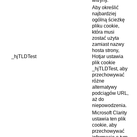
witryny.
Aby określić
najbardziej
ogólną ścieżkę
pliku cookie,
która musi
zostać użyta
zamiast nazwy
hosta strony,
_hjTLDTest
Hotjar ustawia
plik cookie
_hjTLDTest, aby
przechowywać
różne
alternatywy
podciągów URL,
aż do
niepowodzenia.
Microsoft Clarity
ustawia ten plik
cookie, aby
przechowywać