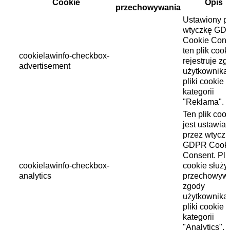
Cookie
Opis
przechowywania
Ustawiony p
wtyczkę GD
Cookie Cons
ten plik cook
cookielawinfo-checkbox-
rejestruje z
advertisement
użytkownika
pliki cookie 
kategorii
"Reklama".
Ten plik cook
jest ustawia
przez wtycz
GDPR Cook
Consent. Pli
cookielawinfo-checkbox-
cookie służy
analytics
przechowyw
zgody
użytkownika
pliki cookie 
kategorii
"Analytics".