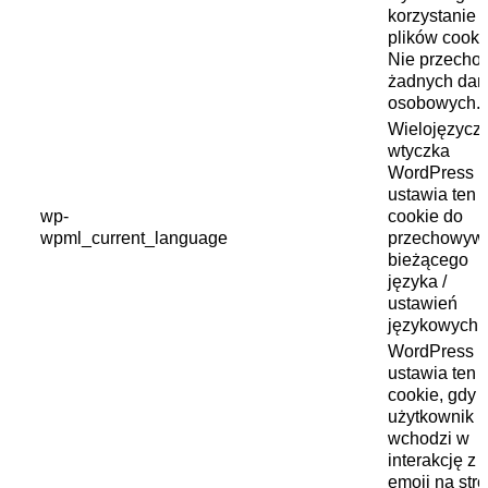
korzystanie 
plików cooki
Nie przecho
żadnych dan
osobowych.
Wielojęzycz
wtyczka
WordPress
ustawia ten p
wp-
cookie do
wpml_current_language
przechowyw
bieżącego
języka /
ustawień
językowych.
WordPress
ustawia ten p
cookie, gdy
użytkownik
wchodzi w
interakcję z
emoji na stro