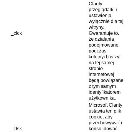
Clarity
przeglądarki i
ustawienia
wyłącznie dla tej
witryny.
_clck
Gwarantuje to,
że działania
podejmowane
podczas
kolejnych wizyt
na tej samej
stronie
internetowej
będą powiązane
z tym samym
identyfikatorem
użytkownika.
Microsoft Clarity
ustawia ten plik
cookie, aby
przechowywać i
_clsk
konsolidować