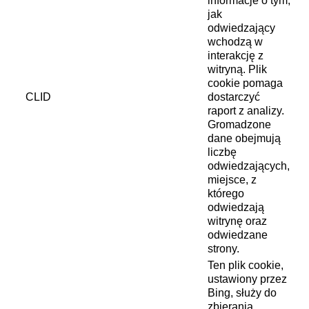
informacje o tym,
jak
odwiedzający
wchodzą w
interakcję z
witryną. Plik
cookie pomaga
CLID
dostarczyć
raport z analizy.
Gromadzone
dane obejmują
liczbę
odwiedzających,
miejsce, z
którego
odwiedzają
witrynę oraz
odwiedzane
strony.
Ten plik cookie,
ustawiony przez
Bing, służy do
zbierania