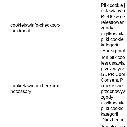
Plik cookie j
ustawiany pr
RODO w cel
rejestrowani
cookielawinfo-checkbox-
zgody
functional
użytkownika
pliki cookie 
kategorii
"Funkcjonaln
Ten plik cook
jest ustawia
przez wtycz
GDPR Cook
Consent. Plik
cookielawinfo-checkbox-
cookie służą
necessary
przechowyw
zgody
użytkownika
pliki cookie 
kategorii
"Niezbędne"
Ten plik cook