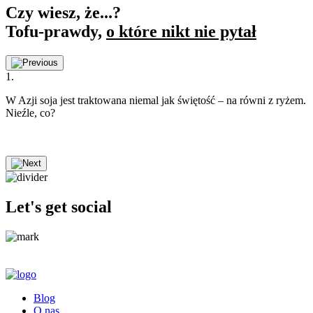
Czy wiesz, że...?
Tofu-prawdy,
o które nikt nie pytał
1.
2
W Azji soja jest traktowana niemal jak świętość – na równi z ryżem.
T
Nieźle, co?
ż
a
D
Let's get social
Blog
O nas