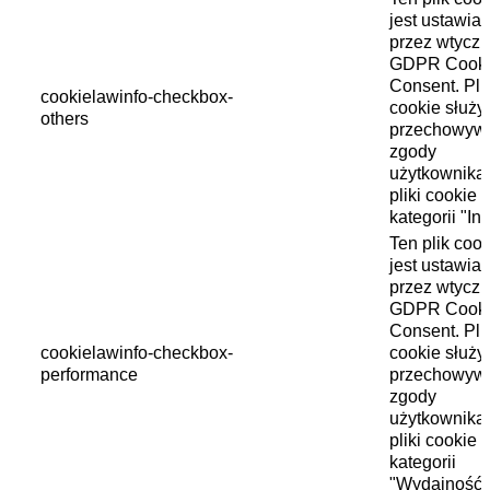
jest ustawia
przez wtycz
GDPR Cook
Consent. Pli
cookielawinfo-checkbox-
cookie służy
others
przechowyw
zgody
użytkownika
pliki cookie 
kategorii "In
Ten plik cook
jest ustawia
przez wtycz
GDPR Cook
Consent. Pli
cookielawinfo-checkbox-
cookie służy
performance
przechowyw
zgody
użytkownika
pliki cookie 
kategorii
"Wydajność"