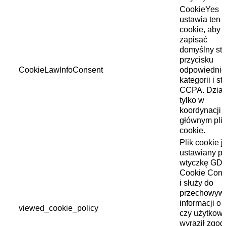
CookieYes
ustawia ten p
cookie, aby
zapisać
domyślny st
przycisku
CookieLawInfoConsent
odpowiednie
kategorii i st
CCPA. Dział
tylko w
koordynacji 
głównym pli
cookie.
Plik cookie j
ustawiany pr
wtyczkę GD
Cookie Cons
i służy do
przechowyw
informacji o 
viewed_cookie_policy
czy użytkown
wyraził zgod