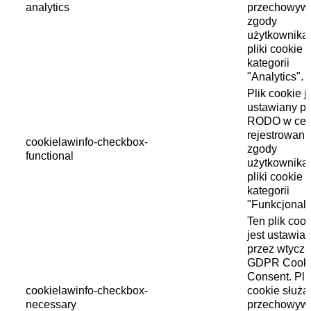
analytics
przechowyw
zgody
użytkownika
pliki cookie 
kategorii
"Analytics".
Plik cookie j
ustawiany pr
RODO w cel
rejestrowani
cookielawinfo-checkbox-
zgody
functional
użytkownika
pliki cookie 
kategorii
"Funkcjonaln
Ten plik cook
jest ustawia
przez wtycz
GDPR Cook
Consent. Plik
cookielawinfo-checkbox-
cookie służą
necessary
przechowyw