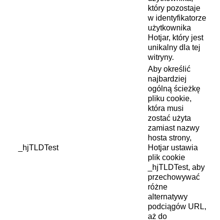
który pozostaje
w identyfikatorze
użytkownika
Hotjar, który jest
unikalny dla tej
witryny.
Aby określić
najbardziej
ogólną ścieżkę
pliku cookie,
która musi
zostać użyta
zamiast nazwy
hosta strony,
_hjTLDTest
Hotjar ustawia
plik cookie
_hjTLDTest, aby
przechowywać
różne
alternatywy
podciągów URL,
aż do