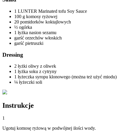
1 LUNTER Marinated tofu Soy Sauce
100 g komosy ryżowej
20 pomidorków koktajlowych
½ ogórka
1 łyżka nasion sezamu
garść orzechów włoskich
garść pietruszki
Dressing
2 łyżki oliwy z oliwek
1 łyżka soku z cytryny
1 łyżeczka syropu klonowego (można też użyć miodu)
¼ łyżeczki soli
Instrukcje
1
Ugotuj komosę ryżową w podwójnej ilości wody.