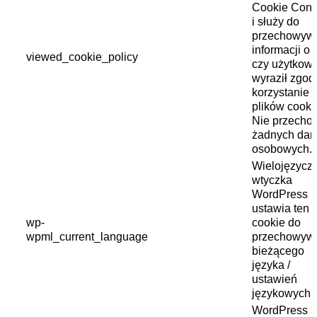
Cookie Cons
i służy do
przechowyw
informacji o 
viewed_cookie_policy
czy użytkown
wyraził zgod
korzystanie 
plików cooki
Nie przecho
żadnych dan
osobowych.
Wielojęzycz
wtyczka
WordPress
ustawia ten p
wp-
cookie do
wpml_current_language
przechowyw
bieżącego
języka /
ustawień
językowych.
WordPress