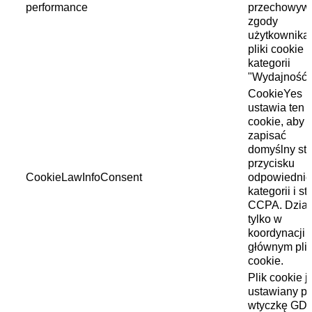
performance
przechowyw
zgody
użytkownika
pliki cookie 
kategorii
"Wydajność"
CookieYes
ustawia ten p
cookie, aby
zapisać
domyślny st
przycisku
CookieLawInfoConsent
odpowiednie
kategorii i st
CCPA. Dział
tylko w
koordynacji 
głównym pli
cookie.
Plik cookie j
ustawiany pr
wtyczkę GD