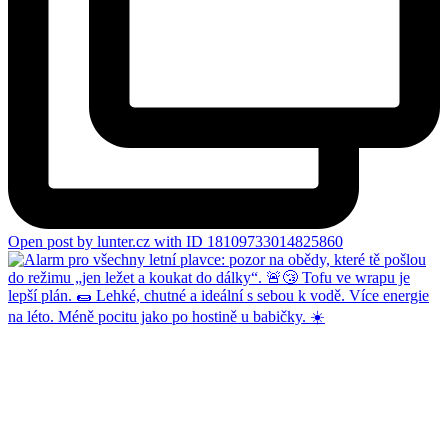
Open post by lunter.cz with ID 18109733014825860