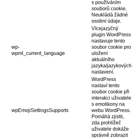
s používáním
souborů cookie.
Neukládá žádné
osobní údaje.
Vícejazyčný
plugin WordPress
nastavuje tento
wp-
soubor cookie pro
wpml_current_language
uložení
aktuálního
jazyka/jazykových
nastavení.
WordPress
nastaví tento
soubor cookie při
interakci uživatele
s emotikony na
wpEmojiSettingsSupports
webu WordPress.
Pomáhá zjistit,
zda prohlížeč
uživatele dokáže
správně zobrazit