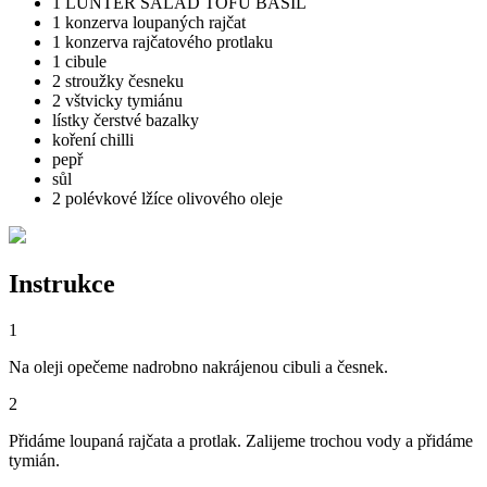
1 LUNTER SALAD TOFU BASIL
1 konzerva loupaných rajčat
1 konzerva rajčatového protlaku
1 cibule
2 stroužky česneku
2 vštvicky tymiánu
lístky čerstvé bazalky
koření chilli
pepř
sůl
2 polévkové lžíce olivového oleje
Instrukce
1
Na oleji opečeme nadrobno nakrájenou cibuli a česnek.
2
Přidáme loupaná rajčata a protlak. Zalijeme trochou vody a přidáme
tymián.