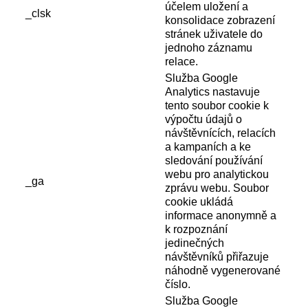
účelem uložení a
_clsk
konsolidace zobrazení
stránek uživatele do
jednoho záznamu
relace.
Služba Google
Analytics nastavuje
tento soubor cookie k
výpočtu údajů o
návštěvnících, relacích
a kampaních a ke
sledování používání
webu pro analytickou
_ga
zprávu webu. Soubor
cookie ukládá
informace anonymně a
k rozpoznání
jedinečných
návštěvníků přiřazuje
náhodně vygenerované
číslo.
Služba Google