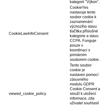
kategorii "Výkon".
CookieYes
nastavuje tento
soubor cookie k
zaznamenání
výchozího stavu
tlačítka příslušné
CookieLawInfoConsent
kategorie a stavu
CCPA. Funguje
pouze v
koordinaci s
primárním
souborem cookie.
Tento soubor
cookie je
nastaven pomocí
zásuvného
modulu GDPR
Cookie Consent a
viewed_cookie_policy
slouží k uložení
informace, zda
uživatel souhlasil