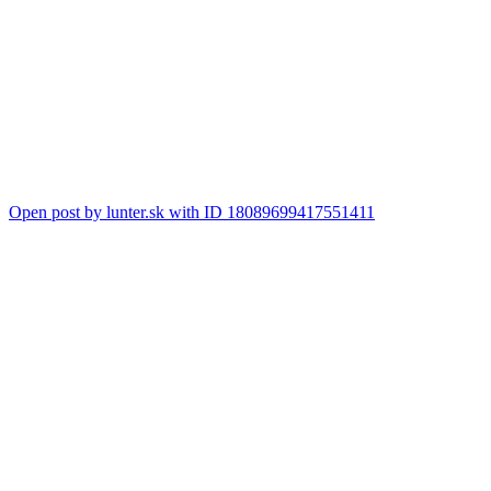
Open post by lunter.sk with ID 18089699417551411