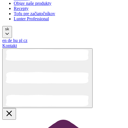
Objav naše produkty
Recepty
Tofu pre začiatočníkov
Lunter Professional
sk
en
de
hu
pl
cz
Kontakt