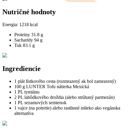
Nutričné hodnoty
Energia:
1218 kcal
Proteiny
31.8 g
Sacharidy
94 g
Tuk
83.1 g
Ingrediencie
1 plát lístkového cesta (rozmrazený ak bol zamrazený)
100 g LUNTER Tofu nátierka Mexická
1 PL tymiánu
2 PL lahôdkového droždia (alebo strúhaný parmezán)
1 PL sezamových semienok
1 vajce (na potretie) alebo rastlinné mlieko ako vegánska
alternatíva