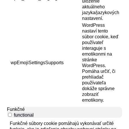
uloženie
aktuálneho
jazyka/jazykových
nastavení.
WordPress
nastaví tento
súbor cookie, keď
používateľ
interaguje s
emotikonmi na
stránke
wpEmojiSettingsSupports
WordPress.
Pomáha určiť, či
prehliadač
používateľa
dokáže správne
zobraziť
emotikony.
Funkčné
functional
Funkčné súbory cookie pomáhajú vykonávať určité