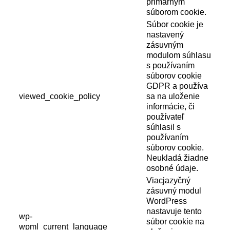
primárnym
súborom cookie.
Súbor cookie je
nastavený
zásuvným
modulom súhlasu
s používaním
súborov cookie
GDPR a používa
viewed_cookie_policy
sa na uloženie
informácie, či
používateľ
súhlasil s
používaním
súborov cookie.
Neukladá žiadne
osobné údaje.
Viacjazyčný
zásuvný modul
WordPress
nastavuje tento
wp-
súbor cookie na
wpml_current_language