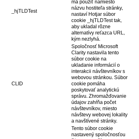
má použiť namiesto
názvu hostiteľa stránky,
_hjTLDTest
nastaví Hotjar súbor
cookie _hjTLDTest tak,
aby ukladal rôzne
alternatívy reťazca URL,
kým nezlyhá.
Spoločnosť Microsoft
Clarity nastavila tento
súbor cookie na
ukladanie informácií o
interakcii návštevníkov s
webovou stránkou. Súbor
CLID
cookie pomáha
poskytovať analytickú
správu. Zhromažďovanie
údajov zahŕňa počet
návštevníkov, miesto
návštevy webovej lokality
a navštívené stránky.
Tento súbor cookie
nastavený spoločnosťou