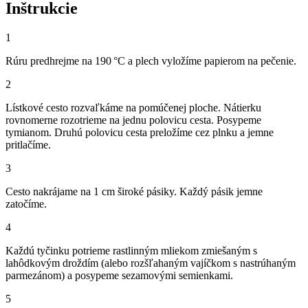
Inštrukcie
1
Rúru predhrejme na 190 °C a plech vyložíme papierom na pečenie.
2
Lístkové cesto rozvaľkáme na pomúčenej ploche. Nátierku
rovnomerne rozotrieme na jednu polovicu cesta. Posypeme
tymianom. Druhú polovicu cesta preložíme cez plnku a jemne
pritlačíme.
3
Cesto nakrájame na 1 cm široké pásiky. Každý pásik jemne
zatočíme.
4
Každú tyčinku potrieme rastlinným mliekom zmiešaným s
lahôdkovým droždím (alebo rozšľahaným vajíčkom s nastrúhaným
parmezánom) a posypeme sezamovými semienkami.
5