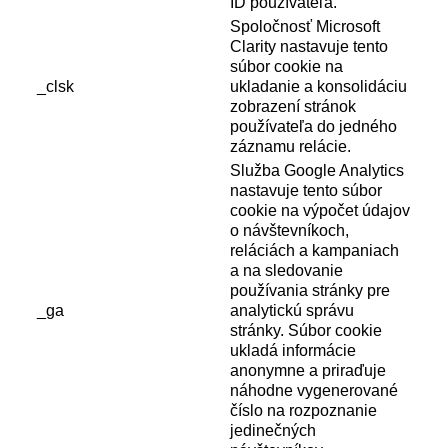
ID používateľa.
Spoločnosť Microsoft
Clarity nastavuje tento
súbor cookie na
_clsk
ukladanie a konsolidáciu
zobrazení stránok
používateľa do jedného
záznamu relácie.
Služba Google Analytics
nastavuje tento súbor
cookie na výpočet údajov
o návštevníkoch,
reláciách a kampaniach
a na sledovanie
používania stránky pre
_ga
analytickú správu
stránky. Súbor cookie
ukladá informácie
anonymne a priraďuje
náhodne vygenerované
číslo na rozpoznanie
jedinečných