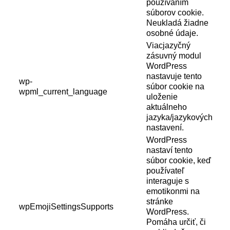
používaním
súborov cookie.
Neukladá žiadne
osobné údaje.
Viacjazyčný
zásuvný modul
WordPress
nastavuje tento
wp-
súbor cookie na
wpml_current_language
uloženie
aktuálneho
jazyka/jazykových
nastavení.
WordPress
nastaví tento
súbor cookie, keď
používateľ
interaguje s
emotikonmi na
stránke
wpEmojiSettingsSupports
WordPress.
Pomáha určiť, či