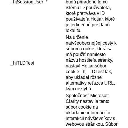
_hjSessionUser_*
budú priradené tomu
istému ID používateľa,
ktoré pretrváva v ID
používateľa Hotjar, ktoré
je jedinečné pre danú
lokalitu.
Na určenie
najvšeobecnejšej cesty k
súboru cookie, ktorá sa
má použiť namiesto
názvu hostiteľa stránky,
_hjTLDTest
nastaví Hotjar súbor
cookie _hjTLDTest tak,
aby ukladal rôzne
alternatívy reťazca URL,
kým nezlyhá.
Spoločnosť Microsoft
Clarity nastavila tento
súbor cookie na
ukladanie informácií o
interakcii návštevníkov s
webovou stránkou. Súbor