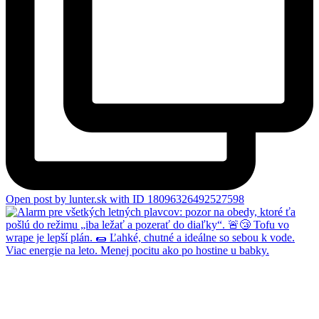
Open post by lunter.sk with ID 18096326492527598