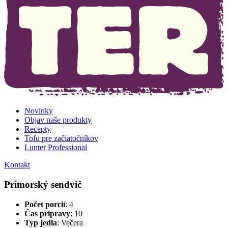
Novinky
Objav naše produkty
Recepty
Tofu pre začiatočníkov
Lunter Professional
Kontakt
Prímorský sendvič
Počet porcií
: 4
Čas prípravy
: 10
Typ jedla
:
Večera