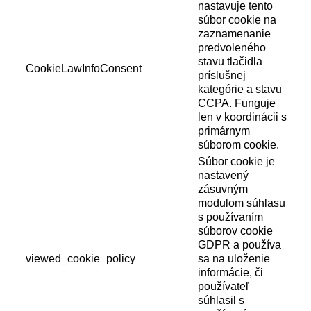
nastavuje tento
súbor cookie na
zaznamenanie
predvoleného
stavu tlačidla
CookieLawInfoConsent
príslušnej
kategórie a stavu
CCPA. Funguje
len v koordinácii s
primárnym
súborom cookie.
Súbor cookie je
nastavený
zásuvným
modulom súhlasu
s používaním
súborov cookie
GDPR a používa
viewed_cookie_policy
sa na uloženie
informácie, či
používateľ
súhlasil s