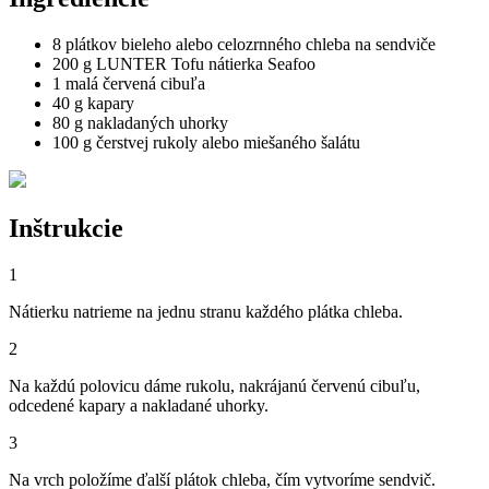
8 plátkov bieleho alebo celozrnného chleba na sendviče
200 g LUNTER Tofu nátierka Seafoo
1 malá červená cibuľa
40 g kapary
80 g nakladaných uhorky
100 g čerstvej rukoly alebo miešaného šalátu
Inštrukcie
1
Nátierku natrieme na jednu stranu každého plátka chleba.
2
Na každú polovicu dáme rukolu, nakrájanú červenú cibuľu,
odcedené kapary a nakladané uhorky.
3
Na vrch položíme ďalší plátok chleba, čím vytvoríme sendvič.