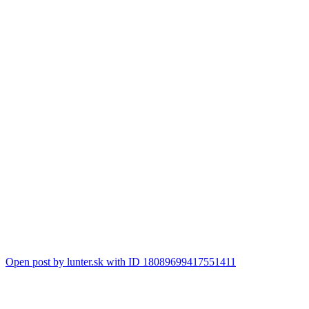
Open post by lunter.sk with ID 18089699417551411