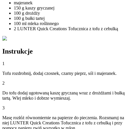
majeranek
150 g kaszy gryczanej
100 g drożdży
100 g bułki tartej
100 ml mleka roślinnego
2 LUNTER Quick Creations Tofucznica z tofu z cebulką
Instrukcje
1
Tofu rozdrobnij, dodaj czosnek, czarny pieprz, sól i majeranek.
2
Do tofu dodaj ugotowaną kaszę gryczaną wraz z drożdżami i bułką
tartą. Wlej mleko i dobrze wymieszaj.
3
Masę rozłóż równomiernie na papierze do pieczenia. Rozsmaruj na
niej LUNTER Quick Creations Tofucznica z tofu z cebulką i przy
pomocy papieru zwiń wszystko w rulon.