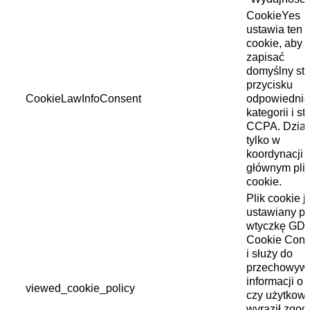
CookieYes
ustawia ten p
cookie, aby
zapisać
domyślny st
przycisku
CookieLawInfoConsent
odpowiednie
kategorii i st
CCPA. Dział
tylko w
koordynacji 
głównym pli
cookie.
Plik cookie j
ustawiany pr
wtyczkę GD
Cookie Cons
i służy do
przechowyw
informacji o 
viewed_cookie_policy
czy użytkown
wyraził zgod