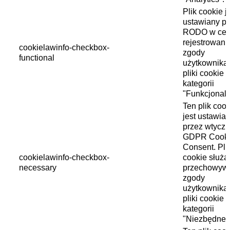
Plik cookie j
ustawiany pr
RODO w cel
rejestrowani
cookielawinfo-checkbox-
zgody
functional
użytkownika
pliki cookie 
kategorii
"Funkcjonaln
Ten plik cook
jest ustawia
przez wtycz
GDPR Cook
Consent. Plik
cookielawinfo-checkbox-
cookie służą
necessary
przechowyw
zgody
użytkownika
pliki cookie 
kategorii
"Niezbędne"