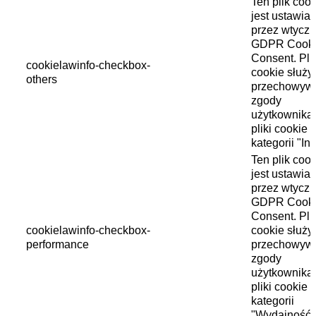
Ten plik cook
jest ustawia
przez wtycz
GDPR Cook
Consent. Pli
cookielawinfo-checkbox-
cookie służy
others
przechowyw
zgody
użytkownika
pliki cookie 
kategorii "In
Ten plik cook
jest ustawia
przez wtycz
GDPR Cook
Consent. Pli
cookielawinfo-checkbox-
cookie służy
performance
przechowyw
zgody
użytkownika
pliki cookie 
kategorii
"Wydajność"