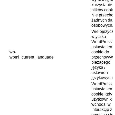
korzystanie 
plików cooki
Nie przecho
żadnych dan
osobowych.
Wielojęzycz
wtyczka
WordPress
ustawia ten p
wp-
cookie do
wpml_current_language
przechowyw
bieżącego
języka /
ustawień
językowych.
WordPress
ustawia ten p
cookie, gdy
użytkownik
wchodzi w
interakcję z
emoji na stro