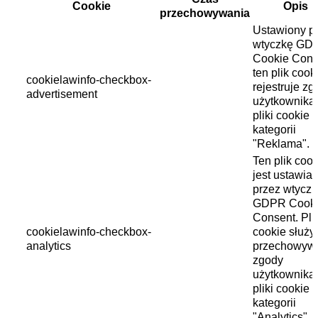
Cookie
Opis
przechowywania
Ustawiony p
wtyczkę GD
Cookie Cons
ten plik cook
cookielawinfo-checkbox-
rejestruje z
advertisement
użytkownika
pliki cookie 
kategorii
"Reklama".
Ten plik cook
jest ustawia
przez wtycz
GDPR Cook
Consent. Pli
cookielawinfo-checkbox-
cookie służy
analytics
przechowyw
zgody
użytkownika
pliki cookie 
kategorii
"Analytics".