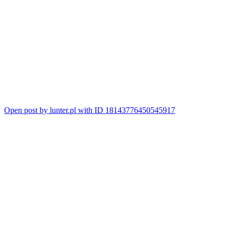
Open post by lunter.pl with ID 18143776450545917