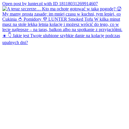
Open post by lunter.pl with ID 18118031269914607