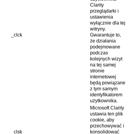
Clarity
przeglądarki i
ustawienia
wyłącznie dla tej
witryny.
_clck
Gwarantuje to,
że działania
podejmowane
podczas
kolejnych wizyt
na tej samej
stronie
internetowej
będą powiązane
z tym samym
identyfikatorem
użytkownika.
Microsoft Clarity
ustawia ten plik
cookie, aby
przechowywać i
_clsk
konsolidować