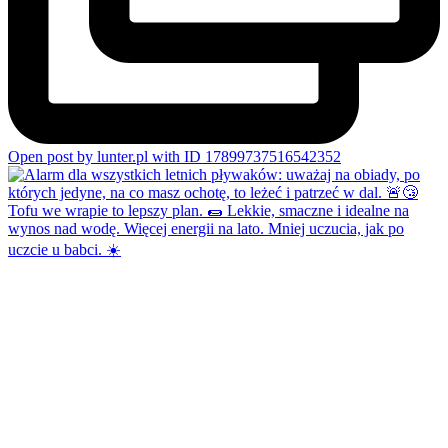
Open post by lunter.pl with ID 17899737516542352