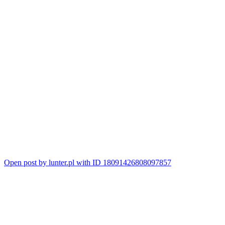
Open post by lunter.pl with ID 18091426808097857