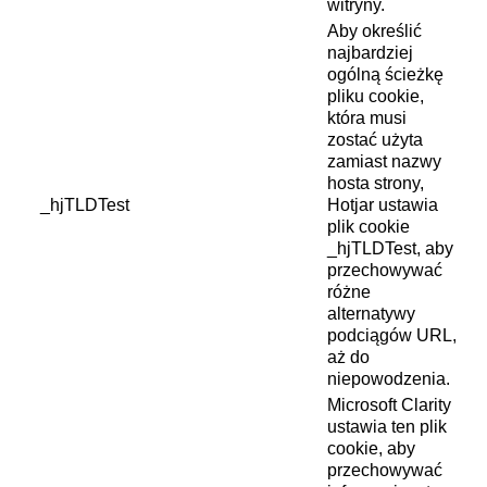
witryny.
Aby określić
najbardziej
ogólną ścieżkę
pliku cookie,
która musi
zostać użyta
zamiast nazwy
hosta strony,
_hjTLDTest
Hotjar ustawia
plik cookie
_hjTLDTest, aby
przechowywać
różne
alternatywy
podciągów URL,
aż do
niepowodzenia.
Microsoft Clarity
ustawia ten plik
cookie, aby
przechowywać