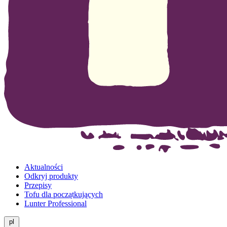
Aktualności
Odkryj produkty
Przepisy
Tofu dla początkujących
Lunter Professional
pl