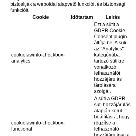
biztosítják a weboldal alapvető funkcióit és biztonsági
funkcióit.
Cookie
Időtartam
Leírás
Ezt a sütit a
GDPR Cookie
Consent plugin
állítja be. A süti
az "Analytics"
cookielawinfo-checkbox-
kategóriába
analytics
tartozó sütikre
vonatkozó
felhasználói
hozzájárulás
tárolására
szolgál.
A süti a GDPR
süti hozzájárulás
alapján kerül
beállításra, hogy
cookielawinfo-checkbox-
rögzítse a
functional
felhasználó
hozzájárulását a