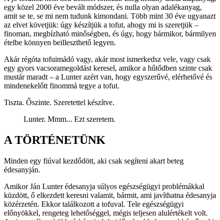
egy közel 2000 éve bevált módszer, és nulla olyan adalékanyag,
amit se te, se mi nem tudunk kimondani. Több mint 30 éve ugyanazt
az elvet követjük: úgy készítjük a tofut, ahogy mi is szeretjük –
finoman, megbízható minőségben, és úgy, hogy bármikor, bármilyen
ételbe könnyen beilleszthető legyen.
Akár régóta tofuimádó vagy, akár most ismerkedsz vele, vagy csak
egy gyors vacsoramegoldást keresel, amikor a hűtődben szinte csak
mustár maradt – a Lunter azért van, hogy egyszerűvé, elérhetővé és
mindenekelőtt finommá tegye a tofut.
Tiszta. Őszinte. Szeretettel készítve.
Lunter. Mmm... Ezt szeretem.
A TÖRTÉNETÜNK
Minden egy fiúval kezdődött, aki csak segíteni akart beteg
édesanyján.
Amikor Ján Lunter édesanyja súlyos egészségügyi problémákkal
küzdött, ő elkezdett keresni valamit, bármit, ami javíthatna édesanyja
közérzetén. Ekkor találkozott a tofuval. Tele egészségügyi
előnyökkel, rengeteg lehetőséggel, mégis teljesen alulértékelt volt.