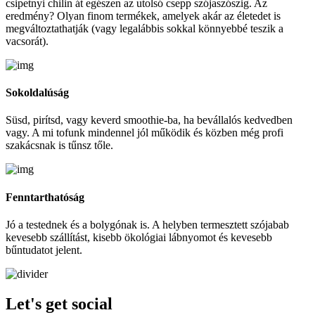
csipetnyi chilin át egészen az utolsó csepp szójaszószig. Az
eredmény? Olyan finom termékek, amelyek akár az életedet is
megváltoztathatják (vagy legalábbis sokkal könnyebbé teszik a
vacsorát).
Sokoldalúság
Süsd, pirítsd, vagy keverd smoothie-ba, ha bevállalós kedvedben
vagy. A mi tofunk mindennel jól működik és közben még profi
szakácsnak is tűnsz tőle.
Fenntarthatóság
Jó a testednek és a bolygónak is. A helyben termesztett szójabab
kevesebb szállítást, kisebb ökológiai lábnyomot és kevesebb
bűntudatot jelent.
Let's get social