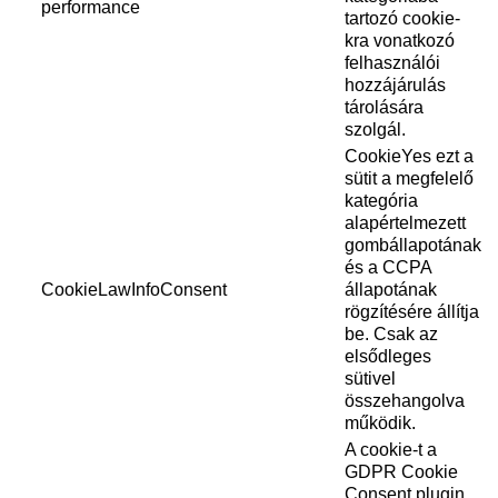
performance
tartozó cookie-
kra vonatkozó
felhasználói
hozzájárulás
tárolására
szolgál.
CookieYes ezt a
sütit a megfelelő
kategória
alapértelmezett
gombállapotának
és a CCPA
CookieLawInfoConsent
állapotának
rögzítésére állítja
be. Csak az
elsődleges
sütivel
összehangolva
működik.
A cookie-t a
GDPR Cookie
Consent plugin