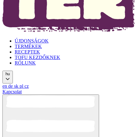
ÚJDONSÁGOK
TERMÉKEK
RECEPTEK
TOFU KEZDŐKNEK
RÓLUNK
hu
en
de
sk
pl
cz
Kapcsolat