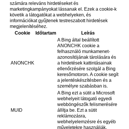
számára releváns hirdetéseket és
marketingkampányokat lássanak el. Ezek a cookie-k
követik a látogatókat a webhelyeken, és
információkat gyűjtenek testreszabott hirdetések
megjelenítéséhez.
Cookie
Időtartam
Leírás
A Bing által beállított
ANONCHK cookie a
felhasználó munkamenet-
azonosítójának tárolására és
ANONCHK
a hirdetések kattintásainak
ellenőrzésére szolgál a Bing
keresőmotoron. A cookie segít
a jelentéskészítésben és a
személyre szabásban is.
A Bing ezt a sütit a Microsoft
webhelyeit látogató egyedi
webböngészők felismerésére
MUID
állítja be. Ezt a sütit
reklámozásra,
webhelyelemzésre és egyéb
műveletekre használják.