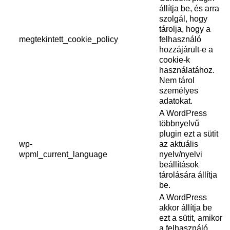
állítja be, és arra
szolgál, hogy
tárolja, hogy a
megtekintett_cookie_policy
felhasználó
hozzájárult-e a
cookie-k
használatához.
Nem tárol
személyes
adatokat.
A WordPress
többnyelvű
plugin ezt a sütit
wp-
az aktuális
wpml_current_language
nyelv/nyelvi
beállítások
tárolására állítja
be.
A WordPress
akkor állítja be
ezt a sütit, amikor
a felhasználó