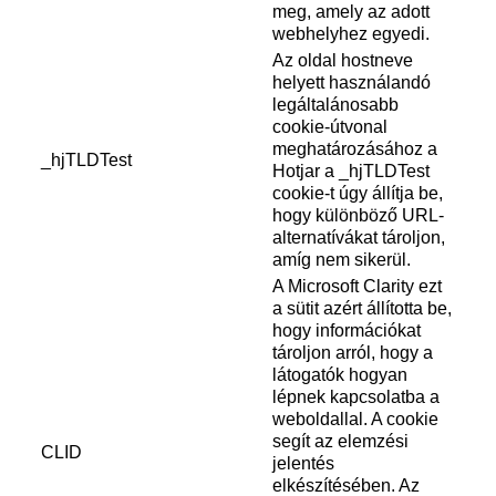
meg, amely az adott
webhelyhez egyedi.
Az oldal hostneve
helyett használandó
legáltalánosabb
cookie-útvonal
meghatározásához a
_hjTLDTest
Hotjar a _hjTLDTest
cookie-t úgy állítja be,
hogy különböző URL-
alternatívákat tároljon,
amíg nem sikerül.
A Microsoft Clarity ezt
a sütit azért állította be,
hogy információkat
tároljon arról, hogy a
látogatók hogyan
lépnek kapcsolatba a
weboldallal. A cookie
segít az elemzési
CLID
jelentés
elkészítésében. Az