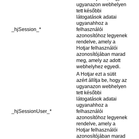
ugyanazon webhelyen
tett későbbi
látogatások adatai
ugyanahhoz a
_hjSession_*
felhasználói
azonosítóhoz legyenek
rendelve, amely a
Hotjar felhasználói
azonosítójában marad
meg, amely az adott
webhelyhez egyedi.
A Hotjar ezt a sütit
azért állítja be, hogy az
ugyanazon webhelyen
tett későbbi
látogatások adatai
ugyanahhoz a
_hjSessionUser_*
felhasználói
azonosítóhoz legyenek
rendelve, amely a
Hotjar felhasználói
azonosítójában marad