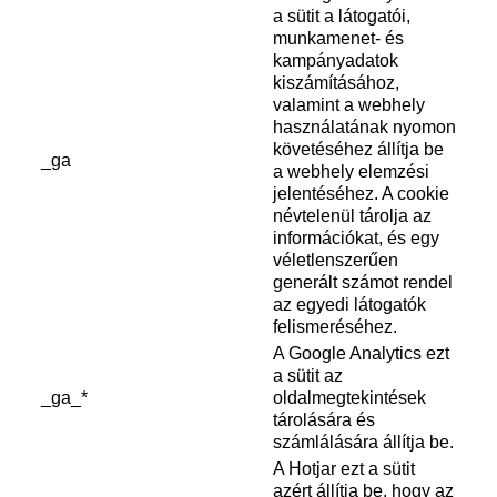
a sütit a látogatói,
munkamenet- és
kampányadatok
kiszámításához,
valamint a webhely
használatának nyomon
követéséhez állítja be
_ga
a webhely elemzési
jelentéséhez. A cookie
névtelenül tárolja az
információkat, és egy
véletlenszerűen
generált számot rendel
az egyedi látogatók
felismeréséhez.
A Google Analytics ezt
a sütit az
_ga_*
oldalmegtekintések
tárolására és
számlálására állítja be.
A Hotjar ezt a sütit
azért állítja be, hogy az