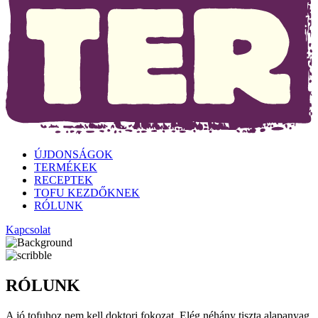
ÚJDONSÁGOK
TERMÉKEK
RECEPTEK
TOFU KEZDŐKNEK
RÓLUNK
Kapcsolat
RÓLUNK
A jó tofuhoz nem kell doktori fokozat. Elég néhány tiszta alapanyag,