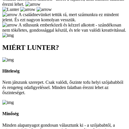
érezni lehet.
A családnevünket tettük rá, mert számunkra ez mindent
jelent. És ezt nagyon komolyan vesszük.
A stílusunk emberközeli és kézzel alkotott - szándékosan
nem tökéletes, gondossággal készül, és tele van valódi kreativitással.
MIÉRT LUNTER?
Hiteleség
Nem játszunk szerepet. Csak valódi, őszinte tofu helyi szójababból
és rengeteg odafigyeléssel. Minden falatban érezni lehet az
őszinteséget.
Minőség
Minden alapanyagot gondosan választunk ki - a szójababtól, a