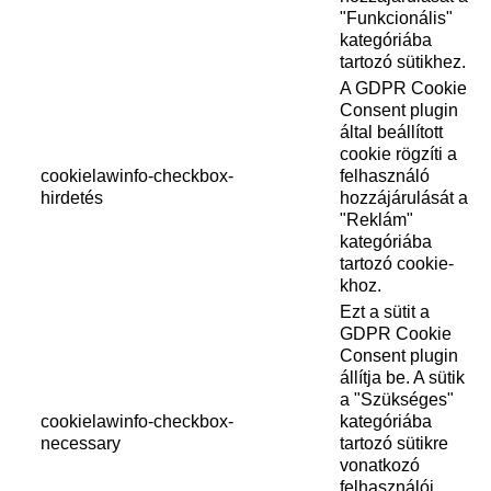
"Funkcionális"
kategóriába
tartozó sütikhez.
A GDPR Cookie
Consent plugin
által beállított
cookie rögzíti a
cookielawinfo-checkbox-
felhasználó
hirdetés
hozzájárulását a
"Reklám"
kategóriába
tartozó cookie-
khoz.
Ezt a sütit a
GDPR Cookie
Consent plugin
állítja be. A sütik
a "Szükséges"
cookielawinfo-checkbox-
kategóriába
necessary
tartozó sütikre
vonatkozó
felhasználói