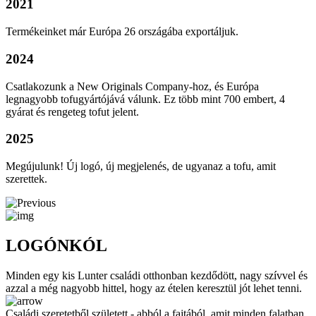
2021
Termékeinket már Európa 26 országába exportáljuk.
2024
Csatlakozunk a New Originals Company-hoz, és Európa
legnagyobb tofugyártójává válunk. Ez több mint 700 embert, 4
gyárat és rengeteg tofut jelent.
2025
Megújulunk! Új logó, új megjelenés, de ugyanaz a tofu, amit
szerettek.
LOGÓNKÓL
Minden egy kis Lunter családi otthonban kezdődött, nagy szívvel és
azzal a még nagyobb hittel, hogy az ételen keresztül jót lehet tenni.
Családi szeretetből született - abból a fajtából, amit minden falatban