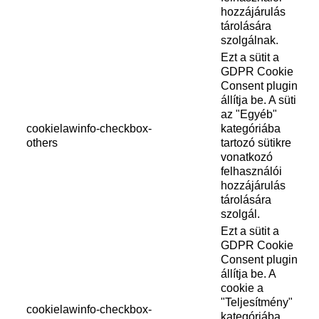
hozzájárulás
tárolására
szolgálnak.
Ezt a sütit a
GDPR Cookie
Consent plugin
állítja be. A süti
az "Egyéb"
cookielawinfo-checkbox-
kategóriába
others
tartozó sütikre
vonatkozó
felhasználói
hozzájárulás
tárolására
szolgál.
Ezt a sütit a
GDPR Cookie
Consent plugin
állítja be. A
cookie a
"Teljesítmény"
cookielawinfo-checkbox-
kategóriába