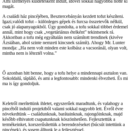
Ami személyes küldetésként indult, idővel sokkal nagyobbá nőtte ki
magát.
A családi ház pincéjében, Besztercebányán kezdett tofut készíteni.
Igazi,valódi tofut – különleges gépek és furcsa összetevők nélkül,
csak jó alapanyagokból. Úgy gondolta, a tofu sokkal többet érdemel
annál, mint hogy csak „vegetáriánus ételként” tekintsenek rá.
Akkoriban a tofu még egyáltalán nem számított trendinek (kivéve
Ázsiában, ahol szinte nemzeti kincsnek számít). Ahogy Mr. Lunter
mondja: „Ha nem volt minden este kolbász a vacsoránál, olyan volt,
mintha nem is léteztél volna.”
Ő azonban hitt benne, hogy a tofu helye a mindennapi asztalon van.
Sokoldalú, tápláló, és ami a legfontosabb: mindenki élvezheti. És mi
ma is így gondoljuk.
Keletről merítettünk ihletet
, egyszerűek maradtunk, és valahogy a
pincéből induló projektből valami sokkal nagyobb lett. Évről évre
növekedtünk – családunknak, barátainknak, rajongóinknak, majd
később elhivatott csapatunknak köszönhetően. Fejlesztettük a
termékeinket,
korszerűsítettük a berendezéseket
(
búcsút intettünk a
pincének
), és sosem
álltunk le a fejlesztésse
l.