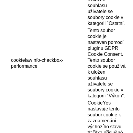
souhlasu
uživatele se
soubory cookie v
kategorii "Ostatní.
Tento soubor
cookie je
nastaven pomocí
pluginu GDPR
Cookie Consent.
cookielawinfo-checkbox-
Tento soubor
performance
cookie se používá
k uložení
souhlasu
uživatele se
soubory cookie v
kategorii "Výkon".
CookieYes
nastavuje tento
soubor cookie k
zaznamenání
výchozího stavu
tlačítka příslušné