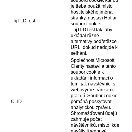
souboru cookie, kterou
je třeba použít místo
hostitelského jména
stránky, nastaví Hotjar
_hjTLDTest
soubor cookie
_hjTLDTest tak, aby
ukládal různé
alternativy podřetězce
URL, dokud nedojde k
selhání.
Společnost Microsoft
Clarity nastavila tento
soubor cookie k
ukládání informací o
tom, jak návštěvníci s
webovými stránkami
pracují. Soubor cookie
CLID
pomáhá poskytovat
analytickou zprávu.
Shromažďování údajů
zahrnuje počet
návštěvníků, místo, kde
navštívili webové