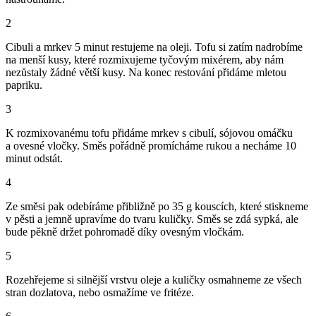
2
Cibuli a mrkev 5 minut restujeme na oleji. Tofu si zatím nadrobíme
na menší kusy, které rozmixujeme tyčovým mixérem, aby nám
nezůstaly žádné větší kusy. Na konec restování přidáme mletou
papriku.
3
K rozmixovanému tofu přidáme mrkev s cibulí, sójovou omáčku
a ovesné vločky. Směs pořádně promícháme rukou a necháme 10
minut odstát.
4
Ze směsi pak odebíráme přibližně po 35 g kouscích, které stiskneme
v pěsti a jemně upravíme do tvaru kuličky. Směs se zdá sypká, ale
bude pěkně držet pohromadě díky ovesným vločkám.
5
Rozehřejeme si silnější vrstvu oleje a kuličky osmahneme ze všech
stran dozlatova, nebo osmažíme ve fritéze.