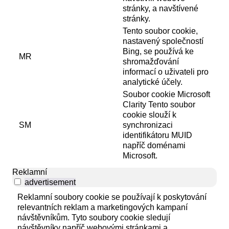
stránky, a navštívené
stránky.
Tento soubor cookie,
nastavený společností
Bing, se používá ke
MR
shromažďování
informací o uživateli pro
analytické účely.
Soubor cookie Microsoft
Clarity Tento soubor
cookie slouží k
SM
synchronizaci
identifikátoru MUID
napříč doménami
Microsoft.
Reklamní
advertisement
Reklamní soubory cookie se používají k poskytování
relevantních reklam a marketingových kampaní
návštěvníkům. Tyto soubory cookie sledují
návštěvníky napříč webovými stránkami a