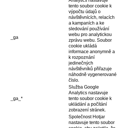
Analytics nastavuje
tento soubor cookie k
výpočtu údajů o
návštěvnících, relacích
a kampaních a ke
sledování používání
webu pro analytickou
_ga
zprávu webu. Soubor
cookie ukládá
informace anonymně a
k rozpoznání
jedinečných
návštěvníků přiřazuje
náhodně vygenerované
číslo.
Služba Google
Analytics nastavuje
_ga_*
tento soubor cookie k
ukládání a počítání
zobrazení stránek.
Společnost Hotjar
nastavuje tento soubor