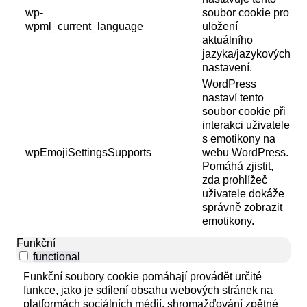
wp-
soubor cookie pro
wpml_current_language
uložení
aktuálního
jazyka/jazykových
nastavení.
WordPress
nastaví tento
soubor cookie při
interakci uživatele
s emotikony na
wpEmojiSettingsSupports
webu WordPress.
Pomáhá zjistit,
zda prohlížeč
uživatele dokáže
správně zobrazit
emotikony.
Funkční
functional
Funkční soubory cookie pomáhají provádět určité
funkce, jako je sdílení obsahu webových stránek na
platformách sociálních médií, shromažďování zpětné