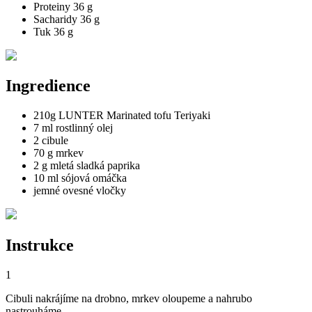
Proteiny
36 g
Sacharidy
36 g
Tuk
36 g
Ingredience
210g LUNTER Marinated tofu Teriyaki
7 ml rostlinný olej
2 cibule
70 g mrkev
2 g mletá sladká paprika
10 ml sójová omáčka
jemné ovesné vločky
Instrukce
1
Cibuli nakrájíme na drobno, mrkev oloupeme a nahrubo
nastrouháme.