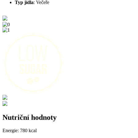
Typ jídla
:
Večeře
Nutriční hodnoty
Energie:
780 kcal