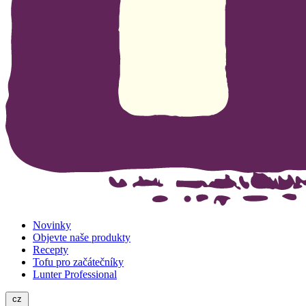
Novinky
Objevte naše produkty
Recepty
Tofu pro začátečníky
Lunter Professional
cz