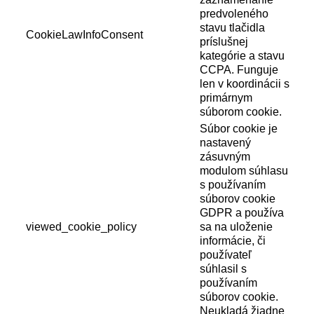
predvoleného
stavu tlačidla
CookieLawInfoConsent
príslušnej
kategórie a stavu
CCPA. Funguje
len v koordinácii s
primárnym
súborom cookie.
Súbor cookie je
nastavený
zásuvným
modulom súhlasu
s používaním
súborov cookie
GDPR a používa
viewed_cookie_policy
sa na uloženie
informácie, či
používateľ
súhlasil s
používaním
súborov cookie.
Neukladá žiadne