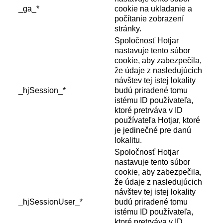
_ga_*
cookie na ukladanie a
počítanie zobrazení
stránky.
Spoločnosť Hotjar
nastavuje tento súbor
cookie, aby zabezpečila,
že údaje z nasledujúcich
návštev tej istej lokality
_hjSession_*
budú priradené tomu
istému ID používateľa,
ktoré pretrváva v ID
používateľa Hotjar, ktoré
je jedinečné pre danú
lokalitu.
Spoločnosť Hotjar
nastavuje tento súbor
cookie, aby zabezpečila,
že údaje z nasledujúcich
návštev tej istej lokality
_hjSessionUser_*
budú priradené tomu
istému ID používateľa,
ktoré pretrváva v ID