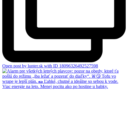
Open post by lunter.sk with ID 18096326492527598