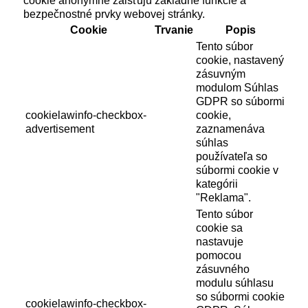
cookie anonymne zaisťujú základné funkcie a
bezpečnostné prvky webovej stránky.
Cookie
Trvanie
Popis
Tento súbor
cookie, nastavený
zásuvným
modulom Súhlas
GDPR so súbormi
cookielawinfo-checkbox-
cookie,
advertisement
zaznamenáva
súhlas
používateľa so
súbormi cookie v
kategórii
"Reklama".
Tento súbor
cookie sa
nastavuje
pomocou
zásuvného
modulu súhlasu
so súbormi cookie
cookielawinfo-checkbox-