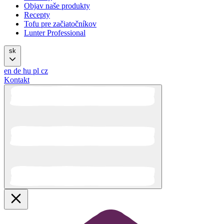
Objav naše produkty
Recepty
Tofu pre začiatočníkov
Lunter Professional
sk
en
de
hu
pl
cz
Kontakt