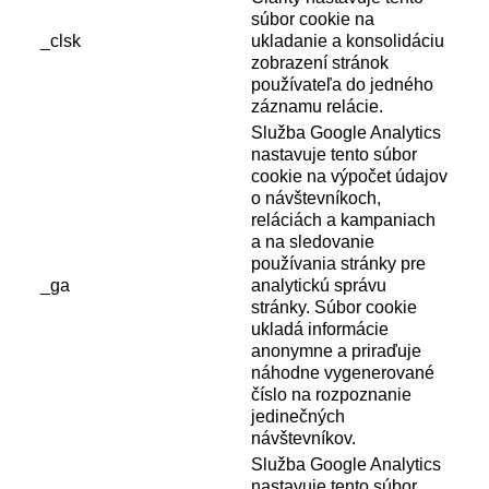
súbor cookie na
_clsk
ukladanie a konsolidáciu
zobrazení stránok
používateľa do jedného
záznamu relácie.
Služba Google Analytics
nastavuje tento súbor
cookie na výpočet údajov
o návštevníkoch,
reláciách a kampaniach
a na sledovanie
používania stránky pre
_ga
analytickú správu
stránky. Súbor cookie
ukladá informácie
anonymne a priraďuje
náhodne vygenerované
číslo na rozpoznanie
jedinečných
návštevníkov.
Služba Google Analytics
nastavuje tento súbor