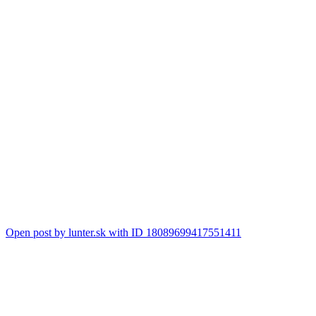
Open post by lunter.sk with ID 18089699417551411