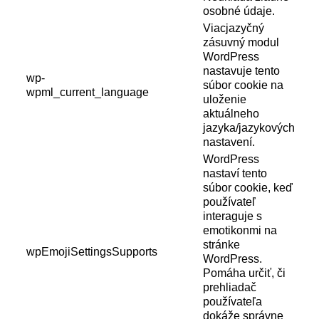
osobné údaje.
Viacjazyčný
zásuvný modul
WordPress
nastavuje tento
wp-
súbor cookie na
wpml_current_language
uloženie
aktuálneho
jazyka/jazykových
nastavení.
WordPress
nastaví tento
súbor cookie, keď
používateľ
interaguje s
emotikonmi na
stránke
wpEmojiSettingsSupports
WordPress.
Pomáha určiť, či
prehliadač
používateľa
dokáže správne