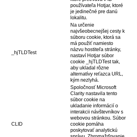
používateľa Hotjar, ktoré
je jedinečné pre danú
lokalitu.
Na určenie
najvšeobecnejšej cesty k
súboru cookie, ktorá sa
má použiť namiesto
názvu hostiteľa stránky,
_hjTLDTest
nastaví Hotjar súbor
cookie _hjTLDTest tak,
aby ukladal rôzne
alternatívy reťazca URL,
kým nezlyhá.
Spoločnosť Microsoft
Clarity nastavila tento
súbor cookie na
ukladanie informácií o
interakcii návštevníkov s
webovou stránkou. Súbor
CLID
cookie pomáha
poskytovať analytickú
správu. Zhromažďovanie