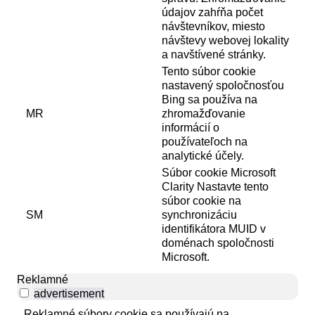
údajov zahŕňa počet
návštevníkov, miesto
návštevy webovej lokality
a navštívené stránky.
Tento súbor cookie
nastavený spoločnosťou
Bing sa používa na
MR
zhromažďovanie
informácií o
používateľoch na
analytické účely.
Súbor cookie Microsoft
Clarity Nastavte tento
súbor cookie na
SM
synchronizáciu
identifikátora MUID v
doménach spoločnosti
Microsoft.
Reklamné
advertisement
Reklamné súbory cookie sa používajú na