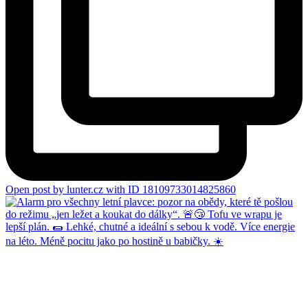
Open post by lunter.cz with ID 18109733014825860