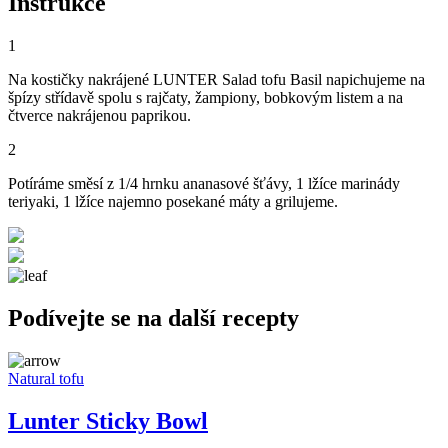
Instrukce
1
Na kostičky nakrájené LUNTER Salad tofu Basil napichujeme na
špízy střídavě spolu s rajčaty, žampiony, bobkovým listem a na
čtverce nakrájenou paprikou.
2
Potíráme směsí z 1/4 hrnku ananasové šťávy, 1 lžíce marinády
teriyaki, 1 lžíce najemno posekané máty a grilujeme.
Podívejte se na další recepty
Natural tofu
Lunter Sticky Bowl