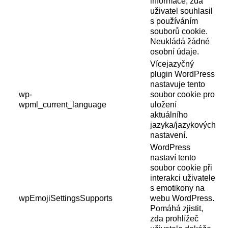
informace, zda
uživatel souhlasil
s používáním
souborů cookie.
Neukládá žádné
osobní údaje.
Vícejazyčný
plugin WordPress
nastavuje tento
wp-
soubor cookie pro
wpml_current_language
uložení
aktuálního
jazyka/jazykových
nastavení.
WordPress
nastaví tento
soubor cookie při
interakci uživatele
s emotikony na
wpEmojiSettingsSupports
webu WordPress.
Pomáhá zjistit,
zda prohlížeč