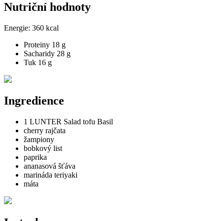
Nutriční hodnoty
Energie:
360 kcal
Proteiny
18 g
Sacharidy
28 g
Tuk
16 g
Ingredience
1 LUNTER Salad tofu Basil
cherry rajčata
žampiony
bobkový list
paprika
ananasová šťáva
marináda teriyaki
máta