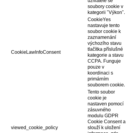
uživatele se
soubory cookie v
kategorii "Výkon".
CookieYes
nastavuje tento
soubor cookie k
zaznamenání
výchozího stavu
tlačítka příslušné
CookieLawInfoConsent
kategorie a stavu
CCPA. Funguje
pouze v
koordinaci s
primárním
souborem cookie.
Tento soubor
cookie je
nastaven pomocí
zásuvného
modulu GDPR
Cookie Consent a
viewed_cookie_policy
slouží k uložení