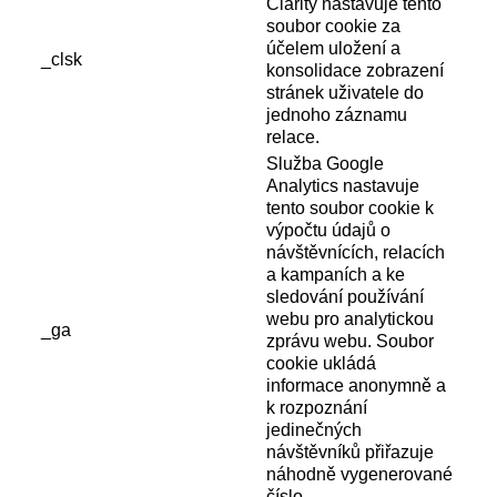
Clarity nastavuje tento
soubor cookie za
účelem uložení a
_clsk
konsolidace zobrazení
stránek uživatele do
jednoho záznamu
relace.
Služba Google
Analytics nastavuje
tento soubor cookie k
výpočtu údajů o
návštěvnících, relacích
a kampaních a ke
sledování používání
webu pro analytickou
_ga
zprávu webu. Soubor
cookie ukládá
informace anonymně a
k rozpoznání
jedinečných
návštěvníků přiřazuje
náhodně vygenerované
číslo.