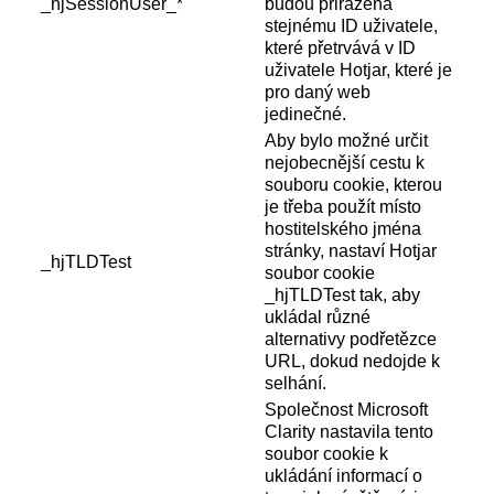
_hjSessionUser_*
budou přiřazena
stejnému ID uživatele,
které přetrvává v ID
uživatele Hotjar, které je
pro daný web
jedinečné.
Aby bylo možné určit
nejobecnější cestu k
souboru cookie, kterou
je třeba použít místo
hostitelského jména
stránky, nastaví Hotjar
_hjTLDTest
soubor cookie
_hjTLDTest tak, aby
ukládal různé
alternativy podřetězce
URL, dokud nedojde k
selhání.
Společnost Microsoft
Clarity nastavila tento
soubor cookie k
ukládání informací o