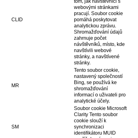
tom, jak návštěvníci s
webovými stránkami
pracují. Soubor cookie
CLID
pomáhá poskytovat
analytickou zprávu.
Shromažďování údajů
zahrnuje počet
návštěvníků, místo, kde
navštívili webové
stránky, a navštívené
stránky.
Tento soubor cookie,
nastavený společností
Bing, se používá ke
MR
shromažďování
informací o uživateli pro
analytické účely.
Soubor cookie Microsoft
Clarity Tento soubor
cookie slouží k
SM
synchronizaci
identifikátoru MUID