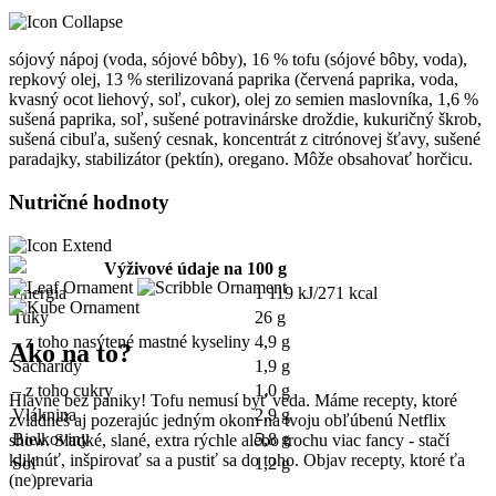
sójový nápoj (voda, sójové bôby), 16 % tofu (sójové bôby, voda),
repkový olej, 13 % sterilizovaná paprika (červená paprika, voda,
kvasný ocot liehový, soľ, cukor), olej zo semien maslovníka, 1,6 %
sušená paprika, soľ, sušené potravinárske droždie, kukuričný škrob,
sušená cibuľa, sušený cesnak, koncentrát z citrónovej šťavy, sušené
paradajky, stabilizátor (pektín), oregano. Môže obsahovať horčicu.
Nutričné hodnoty
Výživové údaje na 100 g
Energia
1 119 kJ/271 kcal
Tuky
26 g
– z toho nasýtené mastné kyseliny
4,9 g
Ako na to?
Sacharidy
1,9 g
– z toho cukry
1,0 g
Hlavne bez paniky! Tofu nemusí byť veda. Máme recepty, ktoré
Vláknina
2,9 g
zvládneš aj pozerajúc jedným okom na tvoju obľúbenú Netflix
Bielkoviny
5,8 g
show. Sladké, slané, extra rýchle alebo trochu viac fancy - stačí
kliknúť, inšpirovať sa a pustiť sa do toho. Objav recepty, ktoré ťa
Soľ
1,2 g
(ne)prevaria