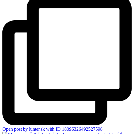
Open post by lunter.sk with ID 18096326492527598