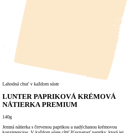
Lahodná chuť v každom súste
LUNTER PAPRIKOVÁ KRÉMOVÁ
NÁTIERKA PREMIUM
140g
Jemná nátierka s červenou paprikou a nadýchanou krémovou
konzistenciou. V každom súste cítiť šťavnatosť papriky, ktorá jej