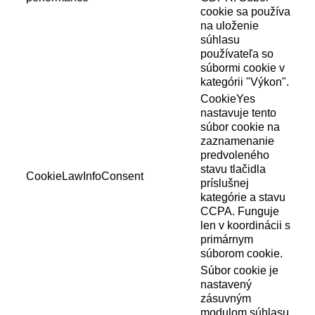
cookie sa používa
na uloženie
súhlasu
používateľa so
súbormi cookie v
kategórii "Výkon".
CookieYes
nastavuje tento
súbor cookie na
zaznamenanie
predvoleného
stavu tlačidla
CookieLawInfoConsent
príslušnej
kategórie a stavu
CCPA. Funguje
len v koordinácii s
primárnym
súborom cookie.
Súbor cookie je
nastavený
zásuvným
modulom súhlasu