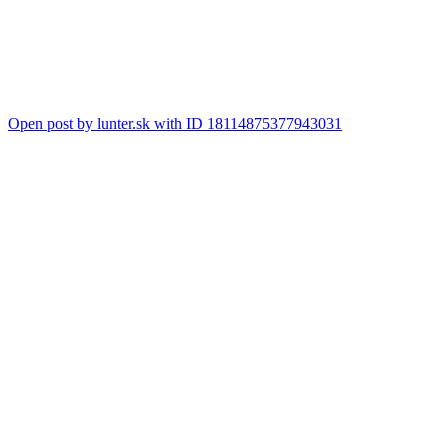
Open post by lunter.sk with ID 18114875377943031