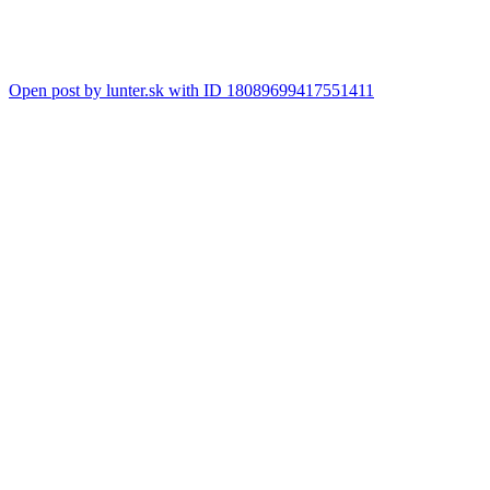
Open post by lunter.sk with ID 18089699417551411