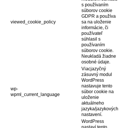
s používaním
súborov cookie
GDPR a používa
viewed_cookie_policy
sa na uloženie
informácie, či
používateľ
súhlasil s
používaním
súborov cookie.
Neukladá žiadne
osobné údaje.
Viacjazyčný
zásuvný modul
WordPress
nastavuje tento
wp-
súbor cookie na
wpml_current_language
uloženie
aktuálneho
jazyka/jazykových
nastavení.
WordPress
nastaví tento