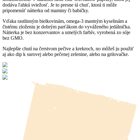
dodáva ľahkú sviežosť. Je to presne tá chuť, ktorá ti môže
pripomenúť nátierku od maminy či babičky.
Vďaka rastlinným bielkovinám, omega-3 mastným kyselinám a
čistému zloženiu je dobrým parťákom do vyváženého jedálnička.
Nátierka je bez konzervantov a umelých farbív, vyrobená zo sóje
bez GMO.
Najlepšie chutí na čerstvom pečive a krekroch, no môžeš ju použiť
aj ako dip k surovej alebo pečenej zelenine, alebo na grilovačke.