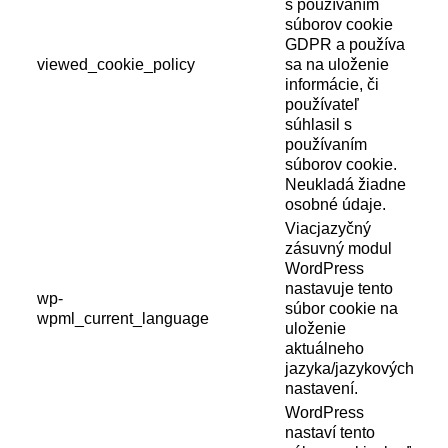
s používaním
súborov cookie
GDPR a používa
viewed_cookie_policy
sa na uloženie
informácie, či
používateľ
súhlasil s
používaním
súborov cookie.
Neukladá žiadne
osobné údaje.
Viacjazyčný
zásuvný modul
WordPress
nastavuje tento
wp-
súbor cookie na
wpml_current_language
uloženie
aktuálneho
jazyka/jazykových
nastavení.
WordPress
nastaví tento