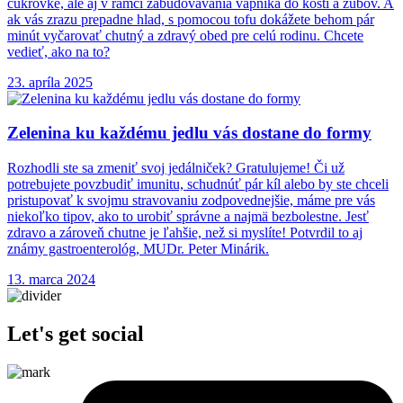
cukrovke, ale aj v rámci zabudovávania vápnika do kostí a zubov. A
ak vás zrazu prepadne hlad, s pomocou tofu dokážete behom pár
minút vyčarovať chutný a zdravý obed pre celú rodinu. Chcete
vedieť, ako na to?
23. apríla 2025
Zelenina ku každému jedlu vás dostane do formy
Rozhodli ste sa zmeniť svoj jedálniček? Gratulujeme! Či už
potrebujete povzbudiť imunitu, schudnúť pár kíl alebo by ste chceli
pristupovať k svojmu stravovaniu zodpovednejšie, máme pre vás
niekoľko tipov, ako to urobiť správne a najmä bezbolestne. Jesť
zdravo a zároveň chutne je ľahšie, než si myslíte! Potvrdil to aj
známy gastroenterológ, MUDr. Peter Minárik.
13. marca 2024
Let's get social