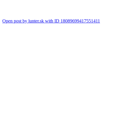
Open post by lunter.sk with ID 18089699417551411