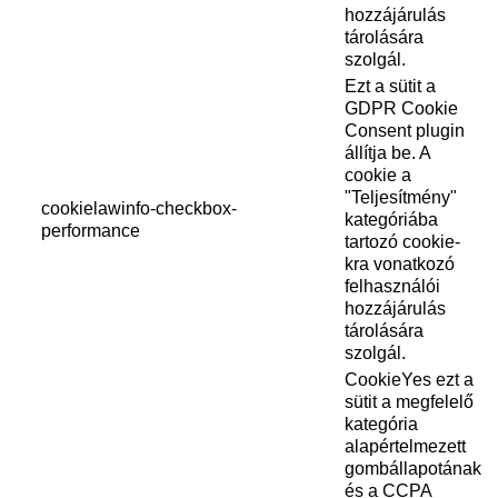
hozzájárulás
tárolására
szolgál.
Ezt a sütit a
GDPR Cookie
Consent plugin
állítja be. A
cookie a
"Teljesítmény"
cookielawinfo-checkbox-
kategóriába
performance
tartozó cookie-
kra vonatkozó
felhasználói
hozzájárulás
tárolására
szolgál.
CookieYes ezt a
sütit a megfelelő
kategória
alapértelmezett
gombállapotának
és a CCPA