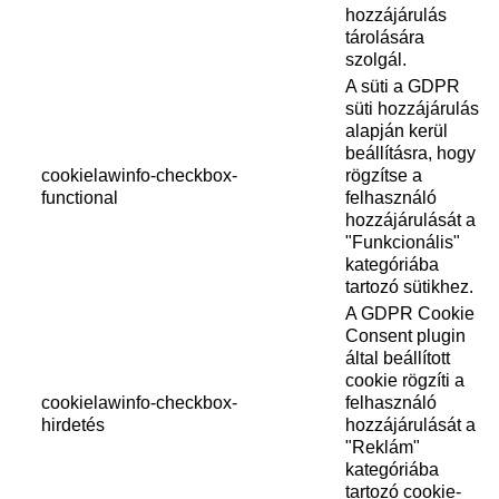
hozzájárulás
tárolására
szolgál.
A süti a GDPR
süti hozzájárulás
alapján kerül
beállításra, hogy
cookielawinfo-checkbox-
rögzítse a
functional
felhasználó
hozzájárulását a
"Funkcionális"
kategóriába
tartozó sütikhez.
A GDPR Cookie
Consent plugin
által beállított
cookie rögzíti a
cookielawinfo-checkbox-
felhasználó
hirdetés
hozzájárulását a
"Reklám"
kategóriába
tartozó cookie-