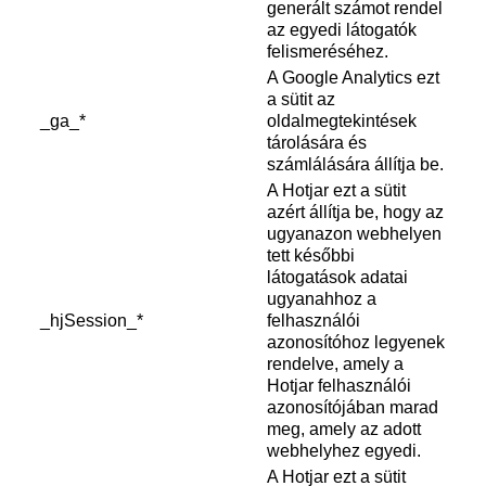
generált számot rendel
az egyedi látogatók
felismeréséhez.
A Google Analytics ezt
a sütit az
_ga_*
oldalmegtekintések
tárolására és
számlálására állítja be.
A Hotjar ezt a sütit
azért állítja be, hogy az
ugyanazon webhelyen
tett későbbi
látogatások adatai
ugyanahhoz a
_hjSession_*
felhasználói
azonosítóhoz legyenek
rendelve, amely a
Hotjar felhasználói
azonosítójában marad
meg, amely az adott
webhelyhez egyedi.
A Hotjar ezt a sütit