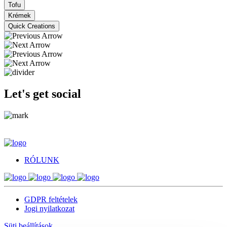
Tofu
Krémek
Quick Creations
Let's get social
RÓLUNK
GDPR feltételek
Jogi nyilatkozat
Süti beállítások