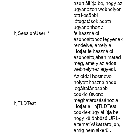
azért állítja be, hogy az
ugyanazon webhelyen
tett későbbi
látogatások adatai
ugyanahhoz a
_hjSessionUser_*
felhasználói
azonosítóhoz legyenek
rendelve, amely a
Hotjar felhasználói
azonosítójában marad
meg, amely az adott
webhelyhez egyedi.
Az oldal hostneve
helyett használandó
legáltalánosabb
cookie-útvonal
meghatározásához a
_hjTLDTest
Hotjar a _hjTLDTest
cookie-t úgy állítja be,
hogy különböző URL-
alternatívákat tároljon,
amíg nem sikerül.