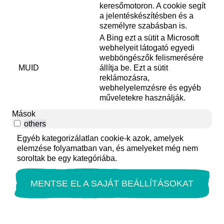
keresőmotoron. A cookie segít
a jelentéskészítésben és a
személyre szabásban is.
A Bing ezt a sütit a Microsoft
webhelyeit látogató egyedi
webböngészők felismerésére
MUID
állítja be. Ezt a sütit
reklámozásra,
webhelyelemzésre és egyéb
műveletekre használják.
Mások
others
Egyéb kategorizálatlan cookie-k azok, amelyek
elemzése folyamatban van, és amelyeket még nem
soroltak be egy kategóriába.
MENTSE EL A SAJÁT BEÁLLÍTÁSOKAT