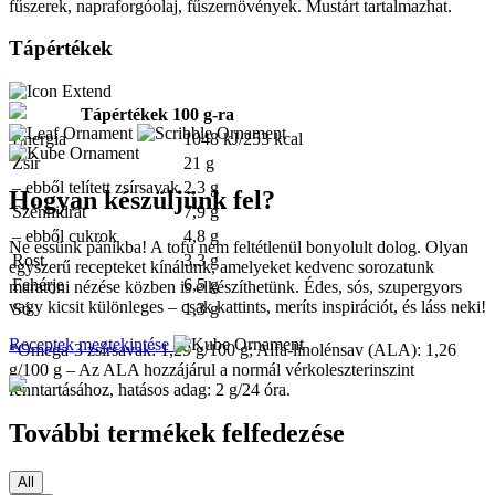
fűszerek, napraforgóolaj, fűszernövények. Mustárt tartalmazhat.
Tápértékek
Tápértékek 100 g-ra
Energia
1048 kJ/253 kcal
Zsír
21 g
– ebből telített zsírsavak
2,3 g
Hogyan készüljünk fel?
Szénhidrát
7,9 g
– ebből cukrok
4,8 g
Ne essünk pánikba! A tofu nem feltétlenül bonyolult dolog. Olyan
Rost
3,3 g
egyszerű recepteket kínálunk, amelyeket kedvenc sorozatunk
Fehérje
6,5 g
maratoni nézése közben is elkészíthetünk. Édes, sós, szupergyors
vagy kicsit különleges – csak kattints, meríts inspirációt, és láss neki!
Só
1,3 g
Receptek megtekintése
*Omega-3 zsírsavak: 1,29 g/100 g; Alfa-linolénsav (ALA): 1,26
g/100 g – Az ALA hozzájárul a normál vérkoleszterinszint
fenntartásához, hatásos adag: 2 g/24 óra.
További termékek felfedezése
All