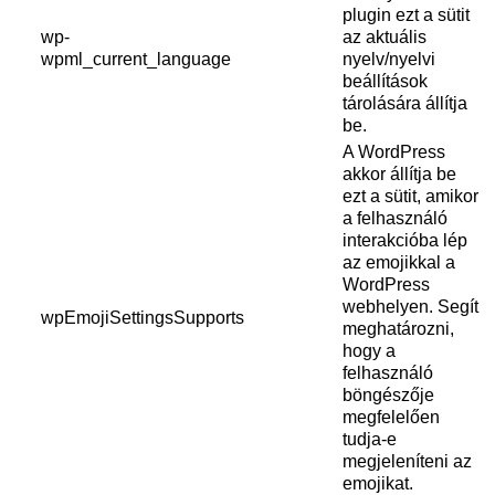
plugin ezt a sütit
wp-
az aktuális
wpml_current_language
nyelv/nyelvi
beállítások
tárolására állítja
be.
A WordPress
akkor állítja be
ezt a sütit, amikor
a felhasználó
interakcióba lép
az emojikkal a
WordPress
webhelyen. Segít
wpEmojiSettingsSupports
meghatározni,
hogy a
felhasználó
böngészője
megfelelően
tudja-e
megjeleníteni az
emojikat.