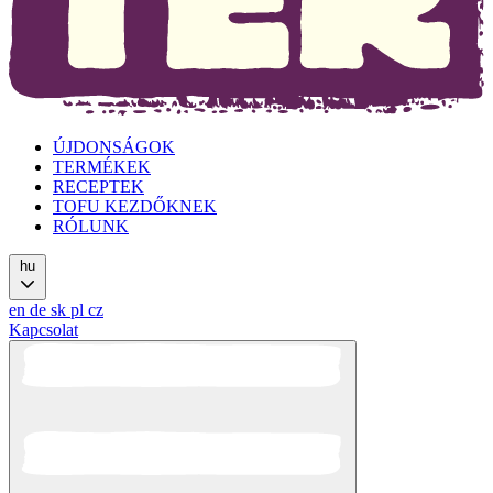
ÚJDONSÁGOK
TERMÉKEK
RECEPTEK
TOFU KEZDŐKNEK
RÓLUNK
hu
en
de
sk
pl
cz
Kapcsolat