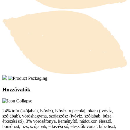
Hozzávalók
24% tofu (szójabab, ivóvíz), ivóvíz, repceolaj, okara (ivóvíz,
szójabab), vöröshagyma, szójaszósz (ivóvíz, szójabab, búza,
étkezési só), 3% vörösáfonya, keményítő, nádcukor, élesztő,
borsórost, rizs, szójabab, étkezési só, élesztőkivonat, búzaliszt,