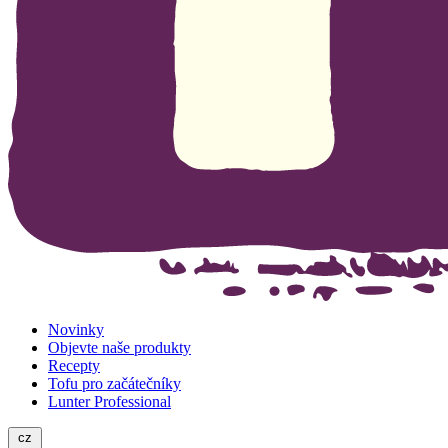
Novinky
Objevte naše produkty
Recepty
Tofu pro začátečníky
Lunter Professional
cz