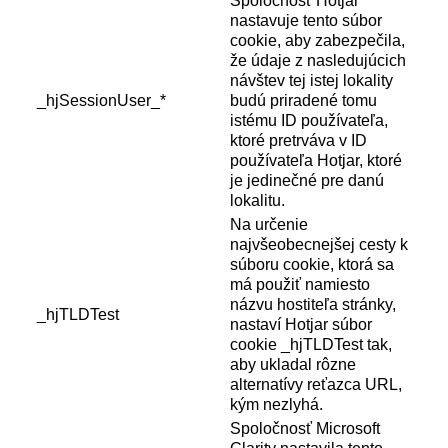
Spoločnosť Hotjar
nastavuje tento súbor
cookie, aby zabezpečila,
že údaje z nasledujúcich
návštev tej istej lokality
_hjSessionUser_*
budú priradené tomu
istému ID používateľa,
ktoré pretrváva v ID
používateľa Hotjar, ktoré
je jedinečné pre danú
lokalitu.
Na určenie
najvšeobecnejšej cesty k
súboru cookie, ktorá sa
má použiť namiesto
názvu hostiteľa stránky,
_hjTLDTest
nastaví Hotjar súbor
cookie _hjTLDTest tak,
aby ukladal rôzne
alternatívy reťazca URL,
kým nezlyhá.
Spoločnosť Microsoft