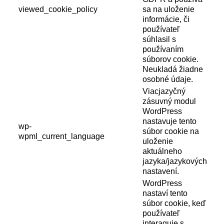
viewed_cookie_policy
sa na uloženie
informácie, či
používateľ
súhlasil s
používaním
súborov cookie.
Neukladá žiadne
osobné údaje.
Viacjazyčný
zásuvný modul
WordPress
nastavuje tento
wp-
súbor cookie na
wpml_current_language
uloženie
aktuálneho
jazyka/jazykových
nastavení.
WordPress
nastaví tento
súbor cookie, keď
používateľ
interaguje s