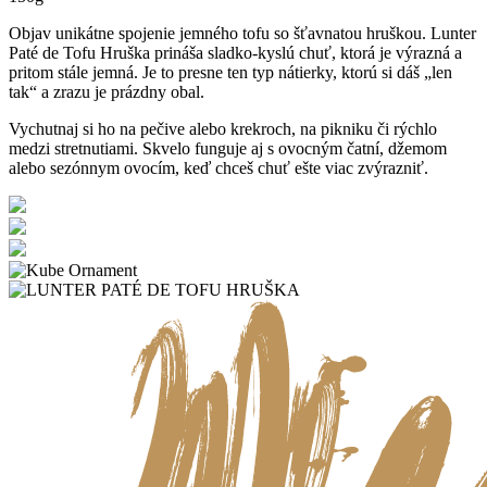
Objav unikátne spojenie jemného tofu so šťavnatou hruškou. Lunter
Paté de Tofu Hruška prináša sladko-kyslú chuť, ktorá je výrazná a
pritom stále jemná. Je to presne ten typ nátierky, ktorú si dáš „len
tak“ a zrazu je prázdny obal.
Vychutnaj si ho na pečive alebo krekroch, na pikniku či rýchlo
medzi stretnutiami. Skvelo funguje aj s ovocným čatní, džemom
alebo sezónnym ovocím, keď chceš chuť ešte viac zvýrazniť.