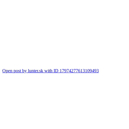
Open post by lunter.sk with ID 17974277613109493