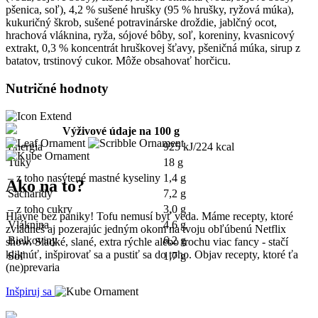
pšenica, soľ), 4,2 % sušené hrušky (95 % hrušky, ryžová múka),
kukuričný škrob, sušené potravinárske droždie, jablčný ocot,
hrachová vláknina, ryža, sójové bôby, soľ, koreniny, kvasnicový
extrakt, 0,3 % koncentrát hruškovej šťavy, pšeničná múka, sirup z
batatov, trstinový cukor. Môže obsahovať horčicu.
Nutričné hodnoty
Výživové údaje na 100 g
Energia
925 kJ/224 kcal
Tuky
18 g
– z toho nasýtené mastné kyseliny
1,4 g
Ako na to?
Sacharidy
7,2 g
– z toho cukry
3,0 g
Hlavne bez paniky! Tofu nemusí byť veda. Máme recepty, ktoré
Vláknina
4,6 g
zvládneš aj pozerajúc jedným okom na tvoju obľúbenú Netflix
Bielkoviny
6,2 g
show. Sladké, slané, extra rýchle alebo trochu viac fancy - stačí
kliknúť, inšpirovať sa a pustiť sa do toho. Objav recepty, ktoré ťa
Soľ
1,7 g
(ne)prevaria
Inšpiruj sa