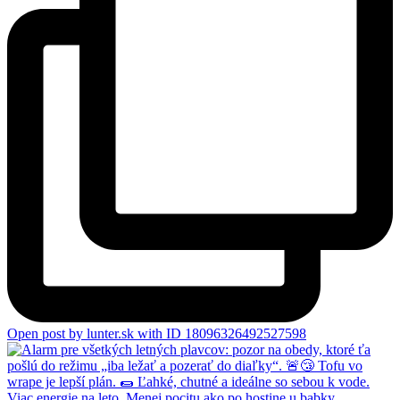
Open post by lunter.sk with ID 18096326492527598