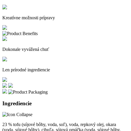
Kreatívne možnosti prípravy
Dokonale vyvážená chuť
Len prírodné ingrediencie
Ingrediencie
23 % tofu (sójové bôby, voda, soľ), voda, repkový olej, okara
(voda, sójové bôby), cibuľa, sójová omáčka (voda, sójové bôby,