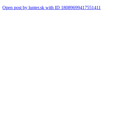
Open post by lunter.sk with ID 18089699417551411