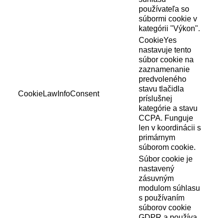
používateľa so
súbormi cookie v
kategórii "Výkon".
CookieYes
nastavuje tento
súbor cookie na
zaznamenanie
predvoleného
stavu tlačidla
CookieLawInfoConsent
príslušnej
kategórie a stavu
CCPA. Funguje
len v koordinácii s
primárnym
súborom cookie.
Súbor cookie je
nastavený
zásuvným
modulom súhlasu
s používaním
súborov cookie
GDPR a používa