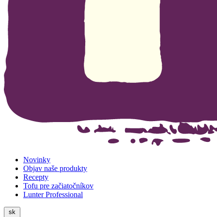
Novinky
Objav naše produkty
Recepty
Tofu pre začiatočníkov
Lunter Professional
sk