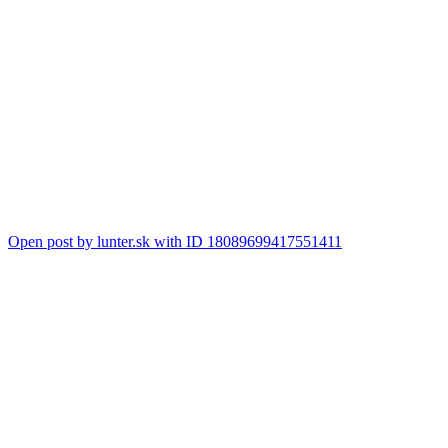
Open post by lunter.sk with ID 18089699417551411