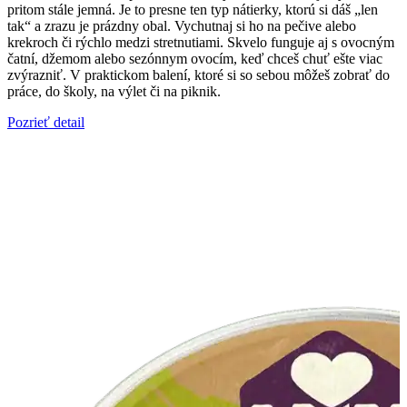
pritom stále jemná. Je to presne ten typ nátierky, ktorú si dáš „len
tak“ a zrazu je prázdny obal. Vychutnaj si ho na pečive alebo
krekroch či rýchlo medzi stretnutiami. Skvelo funguje aj s ovocným
čatní, džemom alebo sezónnym ovocím, keď chceš chuť ešte viac
zvýrazniť. V praktickom balení, ktoré si so sebou môžeš zobrať do
práce, do školy, na výlet či na piknik.
Pozrieť detail