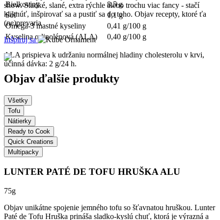
Bielkoviny
8,5 g
show. Sladké, slané, extra rýchle alebo trochu viac fancy - stačí
kliknúť, inšpirovať sa a pustiť sa do toho. Objav recepty, ktoré ťa
Soľ
1,1 g
(ne)prevaria
Omega-3 mastné kyseliny
0,41 g/100 g
Kyselina α-linolénová (ALA)
0,40 g/100 g
Inšpiruj sa
ALA prispieva k udržaniu normálnej hladiny cholesterolu v krvi,
účinná dávka: 2 g/24 h.
Objav ďalšie produkty
Všetky
Tofu
Nátierky
Ready to Cook
Quick Creations
Multipacky
LUNTER PATÉ DE TOFU HRUŠKA ALU
75g
Objav unikátne spojenie jemného tofu so šťavnatou hruškou. Lunter
Paté de Tofu Hruška prináša sladko-kyslú chuť, ktorá je výrazná a