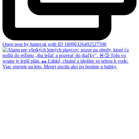
Open post by lunter.sk with ID 18096326492527598