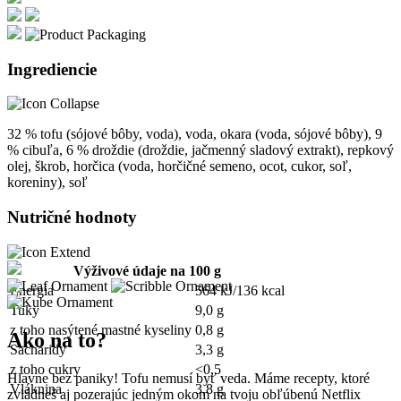
Ingrediencie
32 % tofu (sójové bôby, voda), voda, okara (voda, sójové bôby), 9
% cibuľa, 6 % droždie (droždie, jačmenný sladový extrakt), repkový
olej, škrob, horčica (voda, horčičné semeno, ocot, cukor, soľ,
koreniny), soľ
Nutričné hodnoty
Výživové údaje na 100 g
Energia
564 kJ/136 kcal
Tuky
9,0 g
z toho nasýtené mastné kyseliny
0,8 g
Ako na to?
Sacharidy
3,3 g
z toho cukry
<0,5
Hlavne bez paniky! Tofu nemusí byť veda. Máme recepty, ktoré
Vláknina
3,8 g
zvládneš aj pozerajúc jedným okom na tvoju obľúbenú Netflix