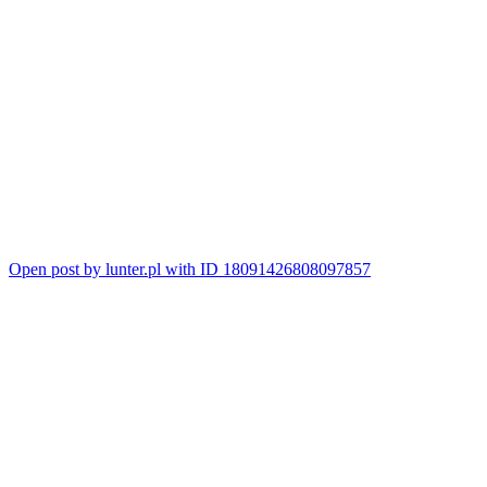
Open post by lunter.pl with ID 18091426808097857