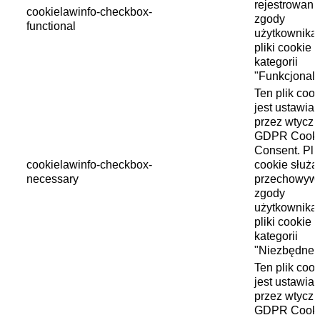
rejestrowani
cookielawinfo-checkbox-
zgody
functional
użytkownika
pliki cookie 
kategorii
"Funkcjonaln
Ten plik cook
jest ustawia
przez wtycz
GDPR Cook
Consent. Plik
cookielawinfo-checkbox-
cookie służą
necessary
przechowyw
zgody
użytkownika
pliki cookie 
kategorii
"Niezbędne"
Ten plik cook
jest ustawia
przez wtycz
GDPR Cook