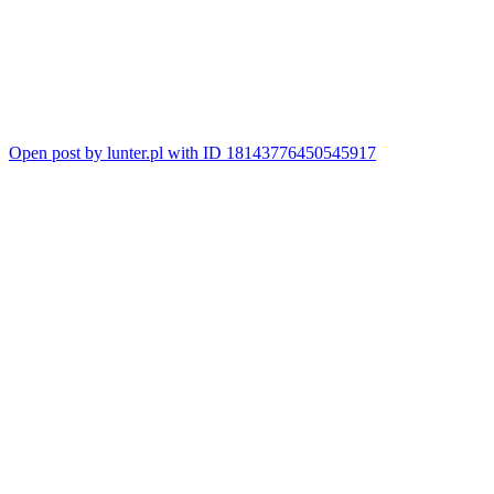
Open post by lunter.pl with ID 18143776450545917