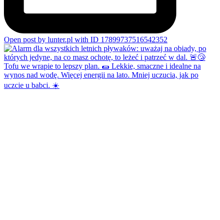
Open post by lunter.pl with ID 17899737516542352