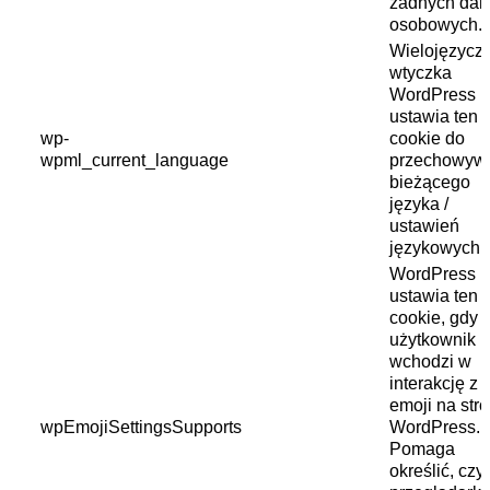
żadnych dan
osobowych.
Wielojęzycz
wtyczka
WordPress
ustawia ten p
wp-
cookie do
wpml_current_language
przechowyw
bieżącego
języka /
ustawień
językowych.
WordPress
ustawia ten p
cookie, gdy
użytkownik
wchodzi w
interakcję z
emoji na stro
wpEmojiSettingsSupports
WordPress.
Pomaga
określić, czy