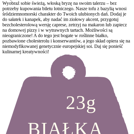
Wyobraź sobie świeżą, włoską bryzę na swoim talerzu – bez
potrzeby kupowania biletu lotniczego. Nasze tofu z bazylią wnosi
śródziemnomorski charakter do Twoich ulubionych dań. Dodaj je
do sałatek i kanapek, aby nadać im ziołowy akcent, przygotuj
bezcholesterolową wersję caprese, zetrzyj na makaron lub zapiecz
na domowej pizzy i w wytrawnych tartach. Możliwości są
nieograniczone! A do tego jest bogate w roślinne białko,
pozbawione cholesterolu i konserwantów, a jego skład opiera się na
niemodyfikowanej genetycznie europejskiej soi. Daj się ponieść
kulinarnej kreatywności!
23g
BIAŁKA