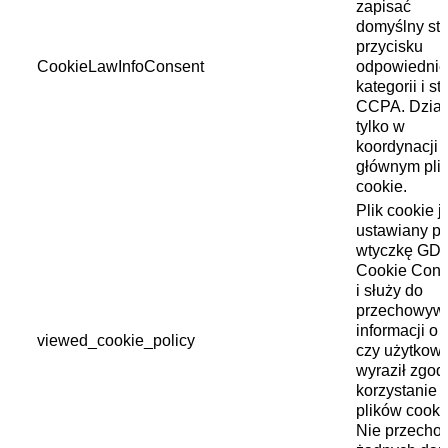
zapisać
domyślny st
przycisku
CookieLawInfoConsent
odpowiednie
kategorii i st
CCPA. Dział
tylko w
koordynacji 
głównym pli
cookie.
Plik cookie j
ustawiany pr
wtyczkę GD
Cookie Cons
i służy do
przechowyw
informacji o 
viewed_cookie_policy
czy użytkown
wyraził zgod
korzystanie 
plików cooki
Nie przecho