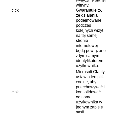
wyłącznie dla tej
witryny.
_clck
Gwarantuje to,
że działania
podejmowane
podczas
kolejnych wizyt
na tej samej
stronie
internetowej
będą powiązane
z tym samym
identyfikatorem
użytkownika.
Microsoft Clarity
ustawia ten plik
cookie, aby
przechowywać i
_clsk
konsolidować
odsłony
użytkownika w
jednym zapisie
sesji.