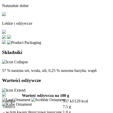
Naturalnie dobre
Lekkie i odżywcze
Składniki
57 % nasiona soi, woda, sól, 0,25 % suszona bazylia, wapń
Wartości odżywcze
Wartość odżywcza na 100 g
Energia
537 kJ/129 kcal
Tłuszcz
7,5 g
– w tym kwasy tłuszczowe nasycone
1,0 g