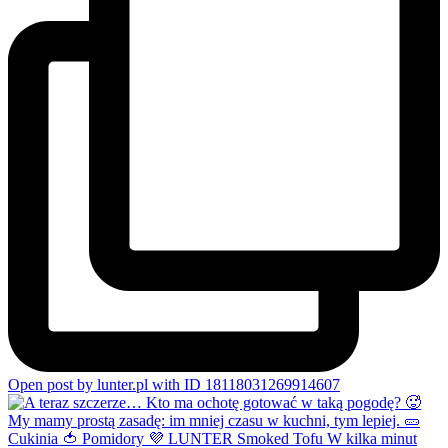
Open post by lunter.pl with ID 18118031269914607