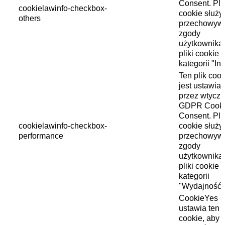
Consent. Pli
cookielawinfo-checkbox-
cookie służy
others
przechowyw
zgody
użytkownika
pliki cookie 
kategorii "In
Ten plik cook
jest ustawia
przez wtycz
GDPR Cook
Consent. Pli
cookielawinfo-checkbox-
cookie służy
performance
przechowyw
zgody
użytkownika
pliki cookie 
kategorii
"Wydajność"
CookieYes
ustawia ten p
cookie, aby