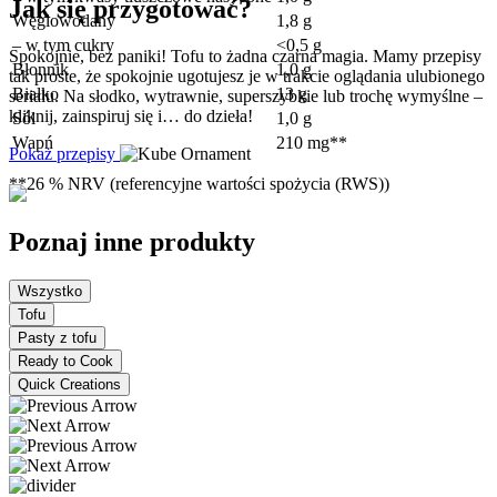
Jak się przygotować?
Węglowodany
1,8 g
– w tym cukry
<0,5 g
Spokojnie, bez paniki! Tofu to żadna czarna magia. Mamy przepisy
Błonnik
1,0 g
tak proste, że spokojnie ugotujesz je w trakcie oglądania ulubionego
Białko
13 g
serialu. Na słodko, wytrawnie, superszybkie lub trochę wymyślne –
kliknij, zainspiruj się i… do dzieła!
Sól
1,0 g
Wapń
210 mg**
Pokaż przepisy
**26 % NRV (referencyjne wartości spożycia (RWS))
Poznaj inne produkty
Wszystko
Tofu
Pasty z tofu
Ready to Cook
Quick Creations