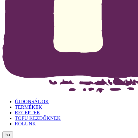
ÚJDONSÁGOK
TERMÉKEK
RECEPTEK
TOFU KEZDŐKNEK
RÓLUNK
hu