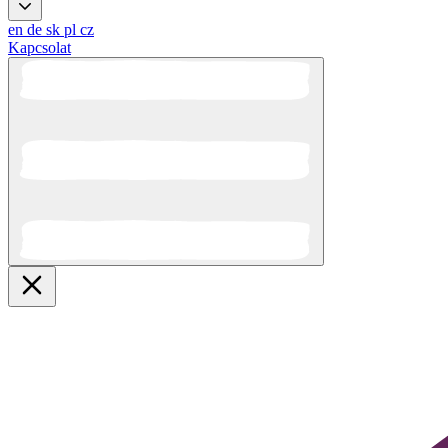
en
de
sk
pl
cz
Kapcsolat