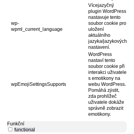
Vícejazyčný
plugin WordPress
nastavuje tento
wp-
soubor cookie pro
wpml_current_language
uložení
aktuálního
jazyka/jazykových
nastavení.
WordPress
nastaví tento
soubor cookie při
interakci uživatele
s emotikony na
wpEmojiSettingsSupports
webu WordPress.
Pomáhá zjistit,
zda prohlížeč
uživatele dokáže
správně zobrazit
emotikony.
Funkční
functional