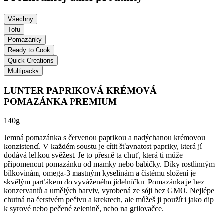
Všechny
Tofu
Pomazánky
Ready to Cook
Quick Creations
Multipacky
LUNTER PAPRIKOVÁ KRÉMOVÁ
POMAZÁNKA PREMIUM
140g
Jemná pomazánka s červenou paprikou a nadýchanou krémovou
konzistencí. V každém soustu je cítit šťavnatost papriky, která jí
dodává lehkou svěžest. Je to přesně ta chuť, která ti může
připomenout pomazánku od mamky nebo babičky. Díky rostlinným
bílkovinám, omega-3 mastným kyselinám a čistému složení je
skvělým parťákem do vyváženého jídelníčku. Pomazánka je bez
konzervantů a umělých barviv, vyrobená ze sóji bez GMO. Nejlépe
chutná na čerstvém pečivu a krekrech, ale můžeš ji použít i jako dip
k syrové nebo pečené zelenině, nebo na grilovačce.