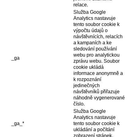
relace.
Služba Google
Analytics nastavuje
tento soubor cookie k
výpočtu údajů o
návštěvnících, relacích
a kampaních a ke
sledování používání
webu pro analytickou
_ga
zprávu webu. Soubor
cookie ukládá
informace anonymně a
k rozpoznání
jedinečných
návštěvníků přiřazuje
náhodně vygenerované
číslo.
Služba Google
Analytics nastavuje
_ga_*
tento soubor cookie k
ukládání a počítání
zobrazení stránek.