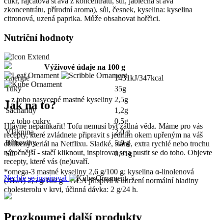
cukr, rajčatová šťáva z koncentrátu, sůl, jablečná šťáva
zkoncentrátu, přírodní aroma), sůl, česnek, kyselina: kyselina
citronová, uzená paprika. Může obsahovat hořčici.
Nutriční hodnoty
Výživové údaje na 100 g
Energie
1431kJ/347kcal
Tuky
35g
– z toho nasycené mastné kyseliny
2,5g
Jak na to?
Sacharidy
1,2g
– z toho cukry
0,5g
Hlavně nepanikařit! Tofu nemusí být žádná věda. Máme pro vás
Vláknina
2,0 g
recepty, které zvládnete připravit s jedním okem upřeným na váš
Bílkoviny
5,0 g
oblíbený seriál na Netflixu. Sladké, slané, extra rychlé nebo trochu
náročnější - stačí kliknout, inspirovat se a pustit se do toho. Objevte
Sůl
0,91g
recepty, které vás (ne)uvaří.
*omega-3 mastné kyseliny 2,6 g/100 g; kyselina α-linolenová
Nechte se inspirovat
(ALA) 2,5 g/100 g – ALA přispívá k udržení normální hladiny
cholesterolu v krvi, účinná dávka: 2 g/24 h.
Prozkoumej další produkty