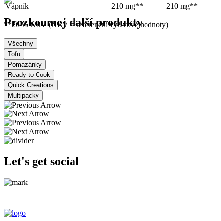
Vápník
210 mg**
210 mg**
Prozkoumej další produkty
**26 % NRV (NRV = referenční výživové hodnoty)
Všechny
Tofu
Pomazánky
Ready to Cook
Quick Creations
Multipacky
Let's get social