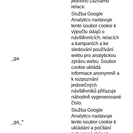
jednoho záznamu
relace.
Služba Google
Analytics nastavuje
tento soubor cookie k
výpočtu údajů o
návštěvnících, relacích
a kampaních a ke
sledování používání
webu pro analytickou
_ga
zprávu webu. Soubor
cookie ukládá
informace anonymně a
k rozpoznání
jedinečných
návštěvníků přiřazuje
náhodně vygenerované
číslo.
Služba Google
Analytics nastavuje
_ga_*
tento soubor cookie k
ukládání a počítání