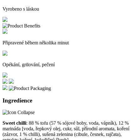
Vyrobeno s láskou
Připravené během několika minut
Opékání, grilování, pečení
Ingredience
Sweet chilli
: 88 % tofu (57 % sójové boby, voda, vápník), 12 %
marináda [voda, řepkový olej, cukr, sůl, přírodní aromata, koření
(zázvor, 1 % chilli), sušená zelenina (cibule, česnek, rajčata),
extrakty koření, kukuřičný škrob].