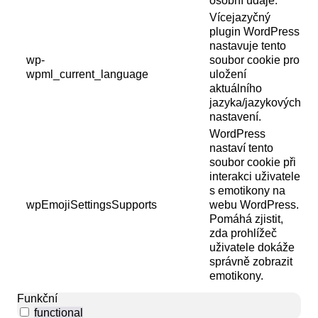
osobní údaje.
Vícejazyčný
plugin WordPress
nastavuje tento
wp-
soubor cookie pro
wpml_current_language
uložení
aktuálního
jazyka/jazykových
nastavení.
WordPress
nastaví tento
soubor cookie při
interakci uživatele
s emotikony na
wpEmojiSettingsSupports
webu WordPress.
Pomáhá zjistit,
zda prohlížeč
uživatele dokáže
správně zobrazit
emotikony.
Funkční
functional