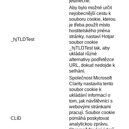
jedinečné.
Aby bylo možné určit
nejobecnější cestu k
souboru cookie, kterou
je třeba použít místo
hostitelského jména
stránky, nastaví Hotjar
_hjTLDTest
soubor cookie
_hjTLDTest tak, aby
ukládal různé
alternativy podřetězce
URL, dokud nedojde k
selhání.
Společnost Microsoft
Clarity nastavila tento
soubor cookie k
ukládání informací o
tom, jak návštěvníci s
webovými stránkami
pracují. Soubor cookie
CLID
pomáhá poskytovat
analytickou zprávu.