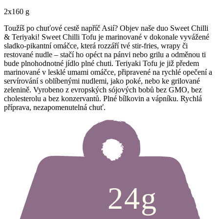
2x160 g
Toužíš po chuťové cestě napříč Asií? Objev naše duo Sweet Chilli
& Teriyaki! Sweet Chilli Tofu je marinované v dokonale vyvážené
sladko-pikantní omáčce, která rozzáří tvé stir-fries, wrapy či
restované nudle – stačí ho opéct na pánvi nebo grilu a odměnou ti
bude plnohodnotné jídlo plné chuti. Teriyaki Tofu je již předem
marinované v lesklé umami omáčce, připravené na rychlé opečení a
servírování s oblíbenými nudlemi, jako poké, nebo ke grilované
zelenině. Vyrobeno z evropských sójových bobů bez GMO, bez
cholesterolu a bez konzervantů. Plné bílkovin a vápníku. Rychlá
příprava, nezapomenutelná chuť.
24g