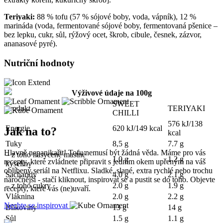
Teriyaki:
88 % tofu (57 % sójové boby, voda, vápník), 12 %
marináda (voda, fermentované sójové boby, fermentovaná pšenice –
bez lepku, cukr, sůl, rýžový ocet, škrob, cibule, česnek, zázvor,
ananasové pyré).
Nutriční hodnoty
Výživové údaje na 100g
SWEET
Produkt
TERIYAKI
CHILLI
576 kJ/138
Energie
620 kJ/149 kcal
Jak na to?
kcal
Tuky
8,5 g
7.7 g
Hlavně nepanikařit! Tofu nemusí být žádná věda. Máme pro vás
– z toho nasycené mastné
1.0 g
1.2 g
recepty, které zvládnete připravit s jedním okem upřeným na váš
kyseliny
oblíbený seriál na Netflixu. Sladké, slané, extra rychlé nebo trochu
Sacharidy
4.0 g
2.1 g
náročnější - stačí kliknout, inspirovat se a pustit se do toho. Objevte
– z toho cukry
2.0 g
1.9 g
recepty, které vás (ne)uvaří.
Vláknina
2.0 g
2.2 g
Nechte se inspirovat
Bílkoviny
13 g
14 g
Sůl
1.5 g
1.1 g