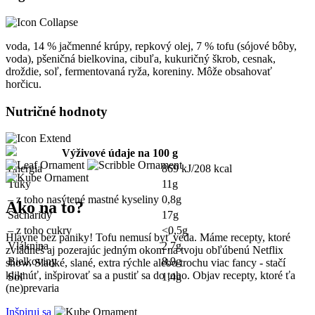
voda, 14 % jačmenné krúpy, repkový olej, 7 % tofu (sójové bôby,
voda), pšeničná bielkovina, cibuľa, kukuričný škrob, cesnak,
droždie, soľ, fermentovaná ryža, koreniny. Môže obsahovať
horčicu.
Nutričné hodnoty
Výživové údaje na 100 g
Energia
869 kJ/208 kcal
Tuky
11g
– z toho nasýtené mastné kyseliny
0,8g
Ako na to?
Sacharidy
17g
– z toho cukry
<0,5g
Hlavne bez paniky! Tofu nemusí byť veda. Máme recepty, ktoré
Vláknina
2,7g
zvládneš aj pozerajúc jedným okom na tvoju obľúbenú Netflix
Bielkoviny
8,9g
show. Sladké, slané, extra rýchle alebo trochu viac fancy - stačí
kliknúť, inšpirovať sa a pustiť sa do toho. Objav recepty, ktoré ťa
Soľ
1,4g
(ne)prevaria
Inšpiruj sa