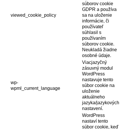
súborov cookie
GDPR a používa
viewed_cookie_policy
sa na uloženie
informácie, či
používateľ
súhlasil s
používaním
súborov cookie.
Neukladá žiadne
osobné údaje.
Viacjazyčný
zásuvný modul
WordPress
nastavuje tento
wp-
súbor cookie na
wpml_current_language
uloženie
aktuálneho
jazyka/jazykových
nastavení.
WordPress
nastaví tento
súbor cookie, keď