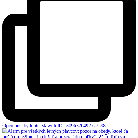
Open post by lunter.sk with ID 18096326492527598