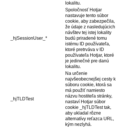
lokalitu.
Spoločnosť Hotjar
nastavuje tento súbor
cookie, aby zabezpečila,
že údaje z nasledujúcich
návštev tej istej lokality
_hjSessionUser_*
budú priradené tomu
istému ID používateľa,
ktoré pretrváva v ID
používateľa Hotjar, ktoré
je jedinečné pre danú
lokalitu.
Na určenie
najvšeobecnejšej cesty k
súboru cookie, ktorá sa
má použiť namiesto
názvu hostiteľa stránky,
_hjTLDTest
nastaví Hotjar súbor
cookie _hjTLDTest tak,
aby ukladal rôzne
alternatívy reťazca URL,
kým nezlyhá.