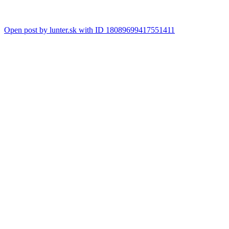
Open post by lunter.sk with ID 18089699417551411