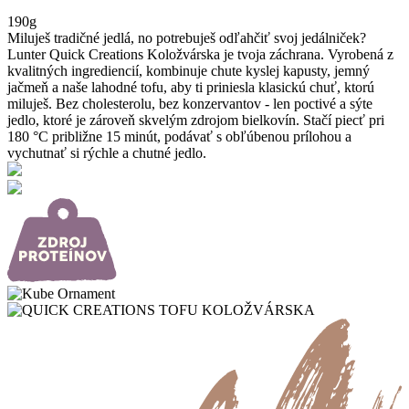
190g
Miluješ tradičné jedlá, no potrebuješ odľahčiť svoj jedálniček?
Lunter Quick Creations Koložvárska je tvoja záchrana. Vyrobená z
kvalitných ingrediencií, kombinuje chute kyslej kapusty, jemný
jačmeň a naše lahodné tofu, aby ti priniesla klasickú chuť, ktorú
miluješ. Bez cholesterolu, bez konzervantov - len poctivé a sýte
jedlo, ktoré je zároveň skvelým zdrojom bielkovín. Stačí piecť pri
180 °C približne 15 minút, podávať s obľúbenou prílohou a
vychutnať si rýchle a chutné jedlo.