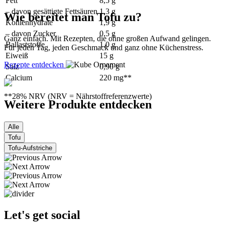
Fett
8,5 g
– davon gesättigte Fettsäuren
1,3 g
Wie bereitet man Tofu zu?
Kohlenhydrate
1,9 g
– davon Zucker
0,5 g
Ganz einfach. Mit Rezepten, die ohne großen Aufwand gelingen.
Ballaststoffe
1,0 g
Für jeden Tag, jeden Geschmack und ganz ohne Küchenstress.
Eiweiß
15 g
Rezepte entdecken
Salz
0,90 g
Calcium
220 mg**
**28% NRV (NRV = Nährstoffreferenzwerte)
Weitere Produkte entdecken
Alle
Tofu
Tofu-Aufstriche
Let's get social