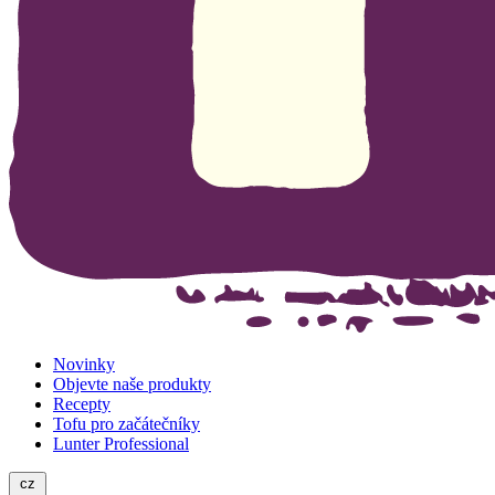
Novinky
Objevte naše produkty
Recepty
Tofu pro začátečníky
Lunter Professional
cz