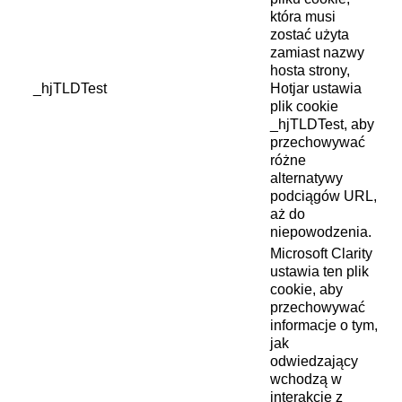
która musi
zostać użyta
zamiast nazwy
hosta strony,
_hjTLDTest
Hotjar ustawia
plik cookie
_hjTLDTest, aby
przechowywać
różne
alternatywy
podciągów URL,
aż do
niepowodzenia.
Microsoft Clarity
ustawia ten plik
cookie, aby
przechowywać
informacje o tym,
jak
odwiedzający
wchodzą w
interakcję z