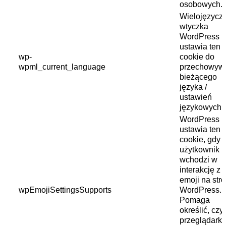
osobowych.
Wielojęzycz
wtyczka
WordPress
ustawia ten p
wp-
cookie do
wpml_current_language
przechowyw
bieżącego
języka /
ustawień
językowych.
WordPress
ustawia ten p
cookie, gdy
użytkownik
wchodzi w
interakcję z
emoji na stro
wpEmojiSettingsSupports
WordPress.
Pomaga
określić, czy
przeglądark