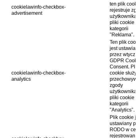
ten plik cook
cookielawinfo-checkbox-
rejestruje z
advertisement
użytkownika
pliki cookie 
kategorii
"Reklama".
Ten plik cook
jest ustawia
przez wtycz
GDPR Cook
Consent. Pli
cookielawinfo-checkbox-
cookie służy
analytics
przechowyw
zgody
użytkownika
pliki cookie 
kategorii
"Analytics".
Plik cookie j
ustawiany pr
RODO w cel
rejestrowani