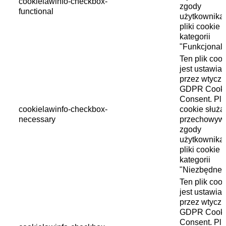
cookielawinfo-checkbox-
zgody
functional
użytkownika
pliki cookie 
kategorii
"Funkcjonaln
Ten plik cook
jest ustawia
przez wtycz
GDPR Cook
Consent. Plik
cookielawinfo-checkbox-
cookie służą
necessary
przechowyw
zgody
użytkownika
pliki cookie 
kategorii
"Niezbędne"
Ten plik cook
jest ustawia
przez wtycz
GDPR Cook
Consent. Pli