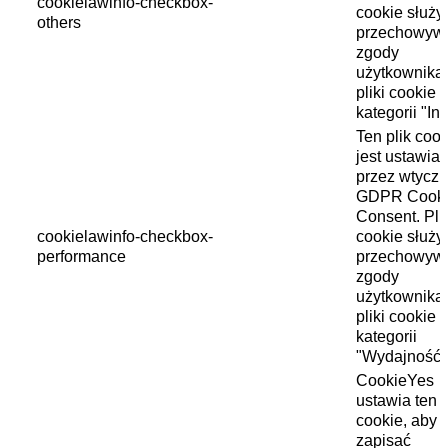
cookielawinfo-checkbox-
cookie służy
others
przechowyw
zgody
użytkownika
pliki cookie 
kategorii "In
Ten plik cook
jest ustawia
przez wtycz
GDPR Cook
Consent. Pli
cookielawinfo-checkbox-
cookie służy
performance
przechowyw
zgody
użytkownika
pliki cookie 
kategorii
"Wydajność"
CookieYes
ustawia ten p
cookie, aby
zapisać