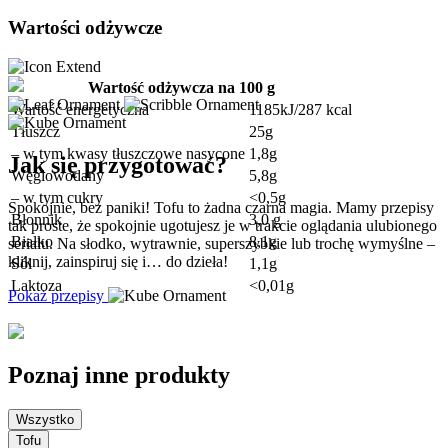
Wartości odżywcze
Wartość odżywcza na 100 g
Wartość energetyczna
1185kJ/287 kcal
Tłuszcz
25g
– w tym kwasy tłuszczowe nasycone
1,8g
Jak się przygotować?
Węglowodany
5,8g
– w tym cukry
<0,5g
Spokojnie, bez paniki! Tofu to żadna czarna magia. Mamy przepisy
Błonnik
3,0 g
tak proste, że spokojnie ugotujesz je w trakcie oglądania ulubionego
Białko
8,1g
serialu. Na słodko, wytrawnie, superszybkie lub trochę wymyślne –
kliknij, zainspiruj się i… do dzieła!
Sól
1,1g
Laktoza
<0,01g
Pokaż przepisy
Poznaj inne produkty
Wszystko
Tofu