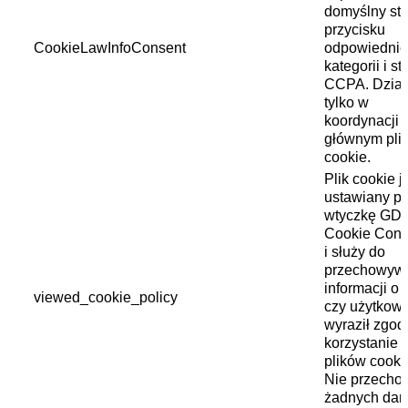
domyślny st
przycisku
CookieLawInfoConsent
odpowiednie
kategorii i st
CCPA. Dział
tylko w
koordynacji 
głównym pli
cookie.
Plik cookie j
ustawiany pr
wtyczkę GD
Cookie Cons
i służy do
przechowyw
informacji o 
viewed_cookie_policy
czy użytkown
wyraził zgod
korzystanie 
plików cooki
Nie przecho
żadnych dan