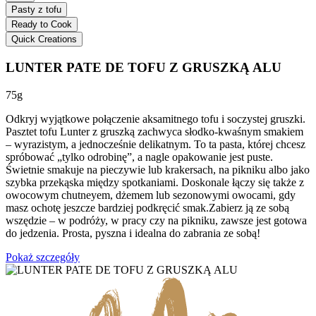
Pasty z tofu
Ready to Cook
Quick Creations
LUNTER PATE DE TOFU Z GRUSZKĄ ALU
75g
Odkryj wyjątkowe połączenie aksamitnego tofu i soczystej gruszki.
Pasztet tofu Lunter z gruszką zachwyca słodko-kwaśnym smakiem
– wyrazistym, a jednocześnie delikatnym. To ta pasta, której chcesz
spróbować „tylko odrobinę”, a nagle opakowanie jest puste.
Świetnie smakuje na pieczywie lub krakersach, na pikniku albo jako
szybka przekąska między spotkaniami. Doskonale łączy się także z
owocowym chutneyem, dżemem lub sezonowymi owocami, gdy
masz ochotę jeszcze bardziej podkręcić smak.Zabierz ją ze sobą
wszędzie – w podróży, w pracy czy na pikniku, zawsze jest gotowa
do jedzenia. Prosta, pyszna i idealna do zabrania ze sobą!
Pokaż szczegóły