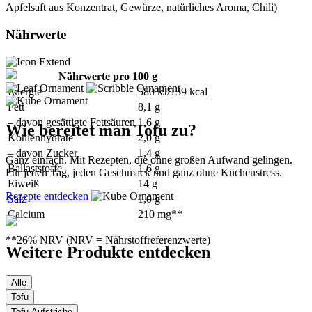
Apfelsaft aus Konzentrat, Gewürze, natürliches Aroma, Chili)
Nährwerte
Nährwerte pro 100 g
Energie
580 kJ/139 kcal
Fett
8,1 g
– davon gesättigte Fettsäuren
1,6 g
Wie bereitet man Tofu zu?
Kohlenhydrate
2,0 g
– davon Zucker
1,4 g
Ganz einfach. Mit Rezepten, die ohne großen Aufwand gelingen.
Ballaststoffe
1,6 g
Für jeden Tag, jeden Geschmack und ganz ohne Küchenstress.
Eiweiß
14 g
Rezepte entdecken
Salz
1,0 g
Calcium
210 mg**
**26% NRV (NRV = Nährstoffreferenzwerte)
Weitere Produkte entdecken
Alle
Tofu
Tofu-Aufstriche